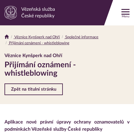
Vězeňská služba
Odkaz
České republiky
Menu
na
hlavní
stránku
Věznice Kynšperk nad Ohří
Společné informace
Drobečková
Přijímání oznámení - whistleblowing
navigace
Věznice Kynšperk nad Ohří
Přijímání oznámení -
whistleblowing
Zpět na titulní stránku
Aplikace nové právní úpravy ochrany oznamovatelů v
podmínkách Vězeňské služby České republiky