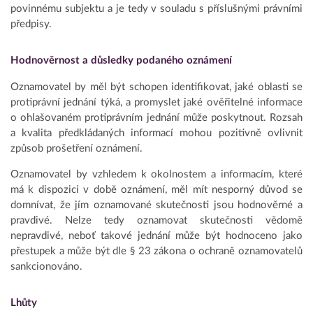
povinnému subjektu a je tedy v souladu s příslušnými právními
předpisy.
Hodnověrnost a důsledky podaného oznámení
Oznamovatel by měl být schopen identifikovat, jaké oblasti se
protiprávní jednání týká, a promyslet jaké ověřitelné informace
o ohlašovaném protiprávním jednání může poskytnout. Rozsah
a kvalita předkládaných informací mohou pozitivně ovlivnit
způsob prošetření oznámení.
Oznamovatel by vzhledem k okolnostem a informacím, které
má k dispozici v době oznámení, měl mít nesporný důvod se
domnívat, že jím oznamované skutečnosti jsou hodnověrné a
pravdivé. Nelze tedy oznamovat skutečnosti vědomě
nepravdivé, neboť takové jednání může být hodnoceno jako
přestupek a může být dle § 23 zákona o ochraně oznamovatelů
sankcionováno.
Lhůty