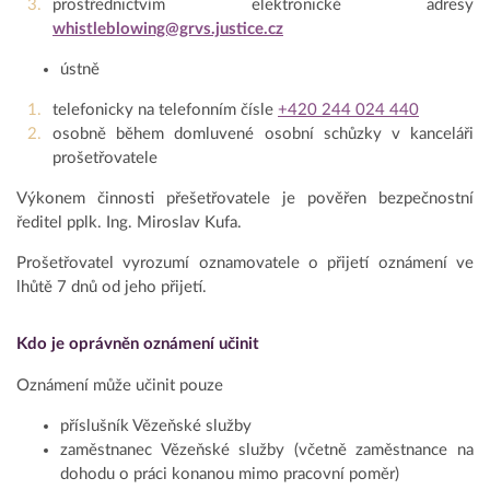
prostřednictvím elektronické adresy
whistleblowing@grvs.justice.cz
ústně
telefonicky na telefonním čísle
+420 244 024 440
osobně během domluvené osobní schůzky v kanceláři
prošetřovatele
Výkonem činnosti přešetřovatele je pověřen bezpečnostní
ředitel pplk. Ing. Miroslav Kufa.
Prošetřovatel vyrozumí oznamovatele o přijetí oznámení ve
lhůtě 7 dnů od jeho přijetí.
Kdo je oprávněn oznámení učinit
Oznámení může učinit pouze
příslušník Vězeňské služby
zaměstnanec Vězeňské služby (včetně zaměstnance na
dohodu o práci konanou mimo pracovní poměr)