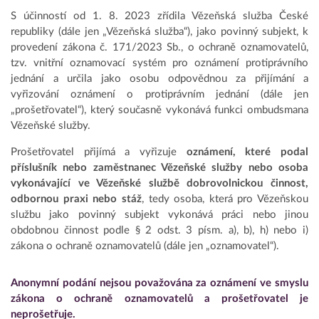
S účinností od 1. 8. 2023 zřídila Vězeňská služba České
republiky (dále jen „Vězeňská služba“), jako povinný subjekt, k
provedení zákona č. 171/2023 Sb., o ochraně oznamovatelů,
tzv. vnitřní oznamovací systém pro oznámení protiprávního
jednání a určila jako osobu odpovědnou za přijímání a
vyřizování oznámení o protiprávním jednání (dále jen
„prošetřovatel“), který současně vykonává funkci ombudsmana
Vězeňské služby.
Prošetřovatel přijímá a vyřizuje
oznámení, které podal
příslušník nebo zaměstnanec Vězeňské služby nebo osoba
vykonávající ve Vězeňské službě dobrovolnickou činnost,
odbornou praxi nebo stáž
, tedy osoba, která pro Vězeňskou
službu jako povinný subjekt vykonává práci nebo jinou
obdobnou činnost podle § 2 odst. 3 písm. a), b), h) nebo i)
zákona o ochraně oznamovatelů (dále jen „oznamovatel“).
Anonymní podání nejsou považována za oznámení ve smyslu
zákona o ochraně oznamovatelů a prošetřovatel je
neprošetřuje.