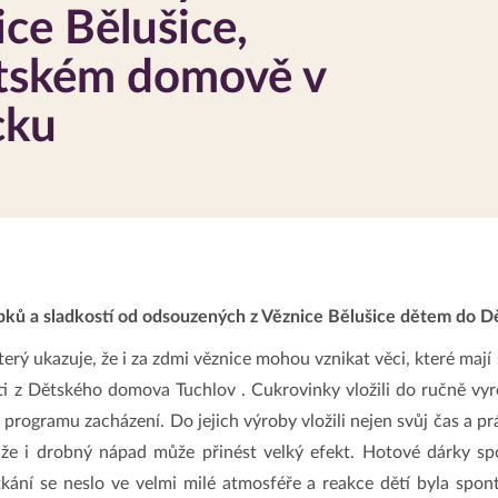
ice Bělušice,
Dětském domově v
cku
bků a sladkostí od odsouzených z Věznice Bělušice dětem do 
který ukazuje, že i za zdmi věznice mohou vznikat věci, které ma
ěti z Dětského domova Tuchlov . Cukrovinky vložili do ručně vyr
t programu zacházení. Do jejich výroby vložili nejen svůj čas a p
 že i drobný nápad může přinést velký efekt. Hotové dárky sp
tkání se neslo ve velmi milé atmosféře a reakce dětí byla spo