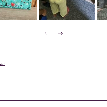
ma X
i