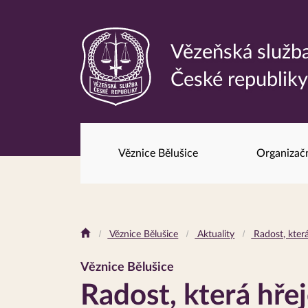
Vězeňská služb
Odkaz
České republik
na
hlavní
stránku
Věznice Bělušice
Organizač
Drobečková
Věznice Bělušice
Aktuality
Radost, která
navigace
Věznice Bělušice
Radost, která hřej