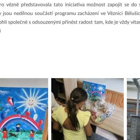
 vězně představovala tato iniciativa možnost zapojit se do s
y jsou nedílnou součástí programu zacházení ve Věznici Běluši
ohli společně s odsouzenými přinést radost tam, kde je vždy víta
)