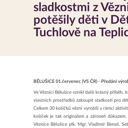
sladkostmi z Vězn
potěšily děti v 
Tuchlově na Tepli
BĚLUŠICE 01.červenec (VS ČR) - Předání výro
Ve Věznici Bělušice vznikl další krásný příběh, 
vlastních prostředků zakoupit sladkosti pro d
Celkem 30 košíčků vězni vyrobili v rámci aktivi
košíček je tak originálem a zároveň důkazem,
Věznice Bělušice plk. Mgr. Vladimír Beneš. Se