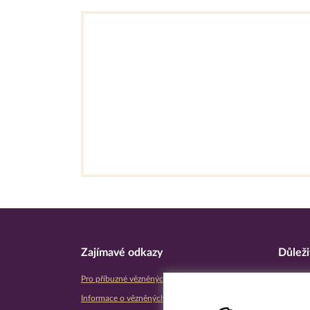
Zajímavé odkazy
Důleži
Pro příbuzné vězněných osob
Úřední d
Informace o vězněných osobách
Prohláše