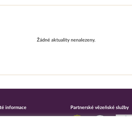
Žádné aktuality nenalezeny.
té informace
Partnerské vězeňské služby
eska
ní o přístupnosti