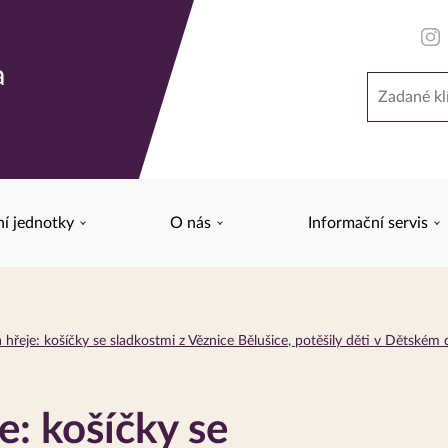
a
Hledat
y
ní jednotky
O nás
Informační servis
 hřeje: košíčky se sladkostmi z Věznice Bělušice, potěšily děti v Dětské
e: košíčky se