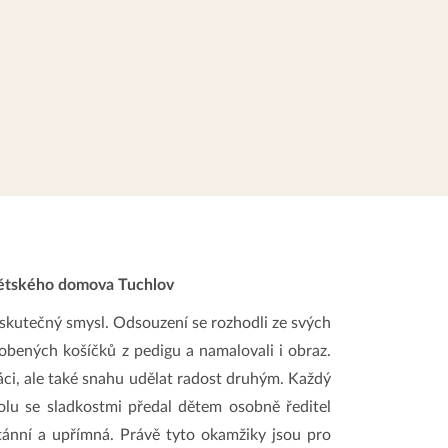
Dětského domova Tuchlov
jí skutečný smysl. Odsouzení se rozhodli ze svých
obených košíčků z pedigu a namalovali i obraz.
ráci, ale také snahu udělat radost druhým. Každý
olu se sladkostmi předal dětem osobně ředitel
ntánní a upřímná. Právě tyto okamžiky jsou pro