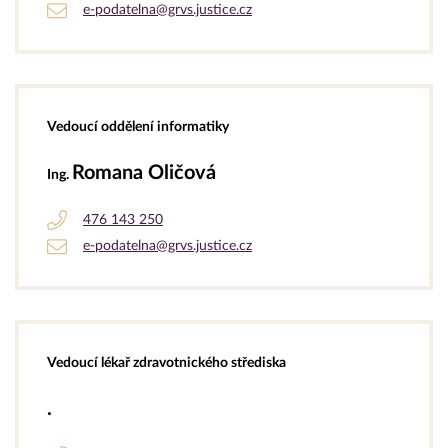
e-podatelna@grvs.justice.cz
Vedoucí oddělení informatiky
Romana Oličová
Ing.
476 143 250
e-podatelna@grvs.justice.cz
Vedoucí lékař zdravotnického střediska
.