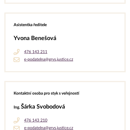
Asistentka ředitele
Yvona Benešová
476 143 211
e-podatelna@grvs.justice.cz
Kontaktní osoba pro styk s veřejností
Šárka Svobodová
Ing.
476 143 210
e-podatelna@grvs.justice.cz