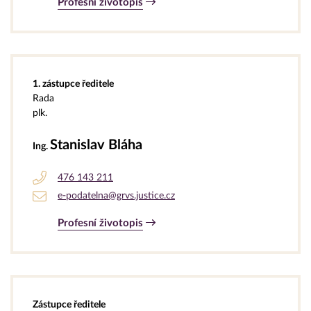
Profesní životopis
1. zástupce ředitele
Rada
plk.
Stanislav Bláha
Ing.
476 143 211
e-podatelna@grvs.justice.cz
Profesní životopis
Zástupce ředitele