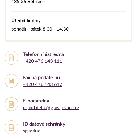
435 26 Bělušice
Úřední hodiny
pondělí - pátek 8.00 - 14.30
Telefonní ústředna
+420 476 143 111
Fax na podatelnu
+420 476 143 612
E-podatelna
e-podatelna@grvs.justice.cz
ID datové schránky
sgkd4ux