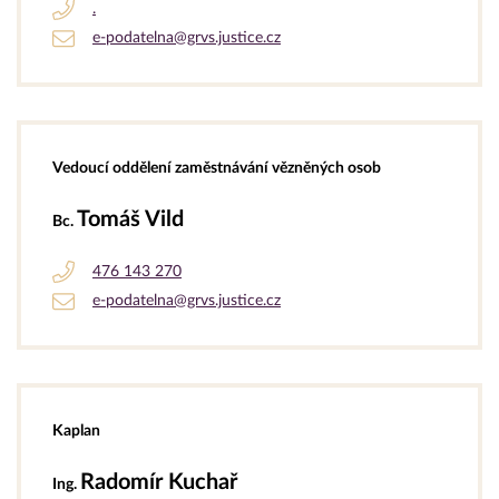
.
e-podatelna@grvs.justice.cz
Vedoucí oddělení zaměstnávání vězněných osob
Tomáš Vild
Bc.
476 143 270
e-podatelna@grvs.justice.cz
Kaplan
Radomír Kuchař
Ing.