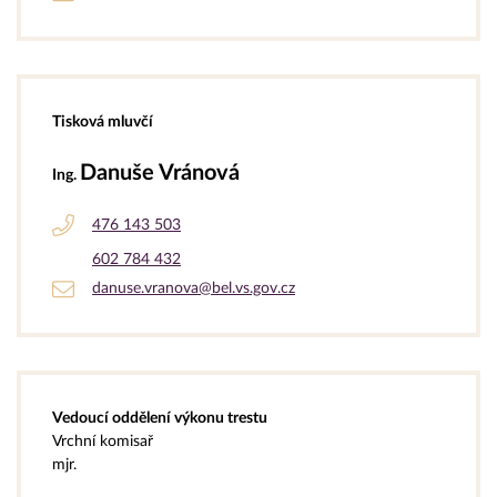
Tisková mluvčí
Danuše Vránová
Ing.
476 143 503
602 784 432
danuse.vranova@bel.vs.gov.cz
Vedoucí oddělení výkonu trestu
Vrchní komisař
mjr.