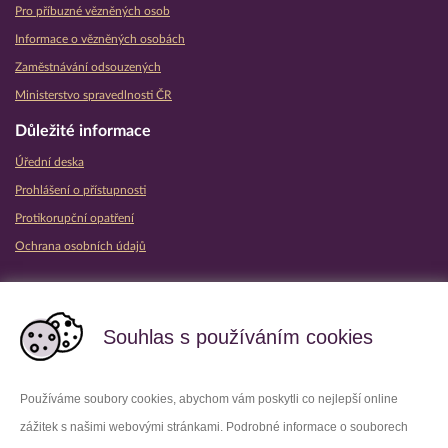
Pro příbuzné vězněných osob
Informace o vězněných osobách
Zaměstnávání odsouzených
Ministerstvo spravedlnosti ČR
Důležité informace
Úřední deska
Prohlášení o přístupnosti
Protikorupční opatření
Ochrana osobních údajů
Partnerské vězeňské služby
Souhlas s používáním cookies
Používáme soubory cookies, abychom vám poskytli co nejlepší online
zážitek s našimi webovými stránkami. Podrobné informace o souborech
Platforma X
Instagram