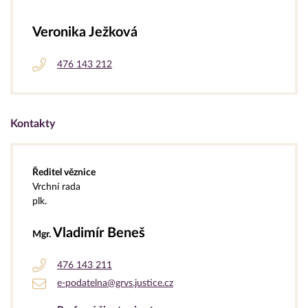
Veronika Ježková
476 143 212
Kontakty
Ředitel věznice
Vrchní rada
plk.
Vladimír Beneš
Mgr.
476 143 211
e-podatelna@grvs.justice.cz