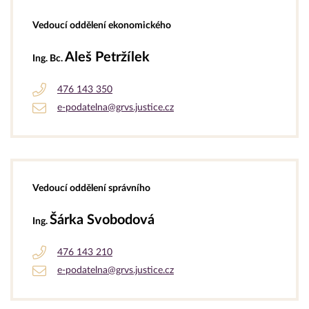
Vedoucí oddělení ekonomického
Aleš Petržílek
Ing. Bc.
476 143 350
e-podatelna@grvs.justice.cz
Vedoucí oddělení správního
Šárka Svobodová
Ing.
476 143 210
e-podatelna@grvs.justice.cz