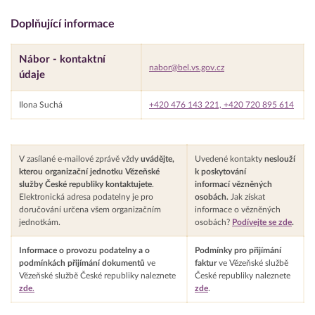
Doplňující informace
Nábor - kontaktní
nabor@bel.vs.gov.cz
údaje
Ilona Suchá
+420 476 143 221, +420 720 895 614
V zasílané e-mailové zprávě vždy
uvádějte,
Uvedené kontakty
neslouží
kterou organizační jednotku Vězeňské
k poskytování
služby České republiky kontaktujete
.
informací vězněných
Elektronická adresa podatelny je pro
osobách.
Jak získat
doručování určena všem organizačním
informace o vězněných
jednotkám.
osobách?
Podívejte se zde
.
Informace o provozu podatelny a o
Podmínky pro přijímání
podmínkách přijímání dokumentů
ve
faktur
ve Vězeňské službě
Vězeňské službě České republiky naleznete
České republiky naleznete
zde
.
zde
.