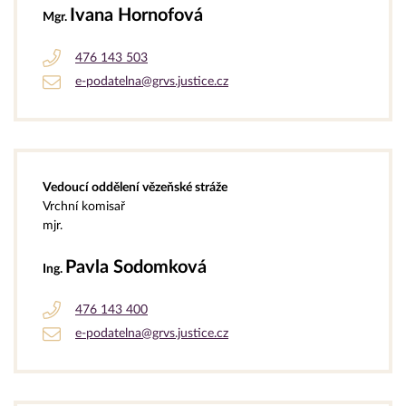
Ivana Hornofová
Mgr.
476 143 503
e-podatelna@grvs.justice.cz
Vedoucí oddělení vězeňské stráže
Vrchní komisař
mjr.
Pavla Sodomková
Ing.
476 143 400
e-podatelna@grvs.justice.cz