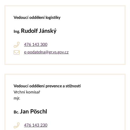
Vedoucí oddělení logistiky
Rudolf Jánský
Ing.
476 143 300
e-podatelna@gr.vs.gov.cz
Vedoucí oddělení prevence a stížností
Vrchní komisař
mjr.
Jan Pöschl
Bc.
476 143 230