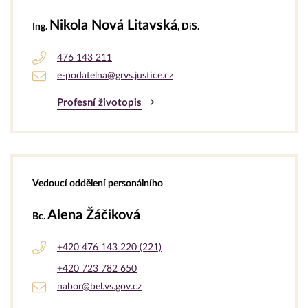
Nikola Nová Litavská
Ing.
, DiS.
476 143 211
e-podatelna@grvs.justice.cz
Profesní životopis
Vedoucí oddělení personálního
Alena Žáčiková
Bc.
+420 476 143 220 (221)
+420 723 782 650
nabor@bel.vs.gov.cz