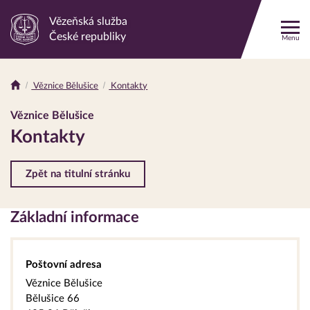
Vězeňská služba
Odkaz
České republiky
Menu
na
hlavní
stránku
Věznice Bělušice
Kontakty
Drobečková
navigace
Věznice Bělušice
Kontakty
Zpět na titulní stránku
Základní informace
Poštovní adresa
Věznice Bělušice
Bělušice 66