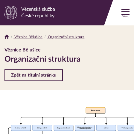
Vězeňská služba
Odkaz
České republiky
Menu
na
hlavní
stránku
Věznice Bělušice
Organizační struktura
Drobečková
navigace
Věznice Bělušice
Organizační struktura
Zpět na titulní stránku