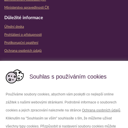
Ministerstvo spravedlnosti ČR
Důležité informace
Úřední deska
Prohlášení o přístupnosti
Protikorupční opatření
Ochrana osobních údajů
Partnerské vězeňské služby
Souhlas s používáním cookies
Používáme soubory cookies, abychom vám poskytli co nejlepší online
zážitek s našimi webovými stránkami. Podrobné informace o souborech
Platforma X
Instagram
cookies a jejich zpracování naleznete na stránce
Ochrana osobních údajů
.
Kliknutím na "Souhlasím se vším" souhlasíte s tím, že můžeme užívat
Facebook
Youtube
všechny typy cookies. Přizpůsobit si nastavení souboru cookies můžete