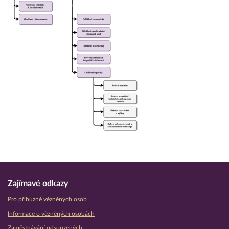
Zajímavé odkazy
Pro příbuzné vězněných osob
Informace o vězněných osobách
Zaměstnávání odsouzených