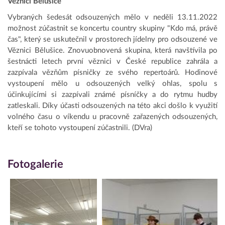
Věznici Bělušice
Vybraných šedesát odsouzených mělo v neděli 13.11.2022
možnost zúčastnit se koncertu country skupiny "Kdo má, právě
čas", který se uskutečnil v prostorech jídelny pro odsouzené ve
Věznici Bělušice. Znovuobnovená skupina, která navštívila po
šestnácti letech první věznici v České republice zahrála a
zazpívala vězňům písničky ze svého repertoárů. Hodinové
vystoupení mělo u odsouzených velký ohlas, spolu s
účinkujícími si zazpívali známé písníčky a do rytmu hudby
zatleskali. Díky účasti odsouzených na této akci došlo k využití
volného času o víkendu u pracovně zařazených odsouzených,
kteří se tohoto vystoupení zúčastnili. (DVra)
Fotogalerie