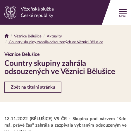
Vězeňská služba
Odkaz
České republiky
Menu
na
hlavní
stránku
Věznice Bělušice
Aktuality
Drobečková
Country skupiny zahrála odsouzených ve Věznici Bělušice
navigace
Věznice Bělušice
Country skupiny zahrála
odsouzených ve Věznici Bělušice
Zpět na titulní stránku
13.11.2022 (BĚLUŠICE) VS ČR - Skupina pod názvem "Kdo
má, právě čas" zahrála a zazpívala vybraným odsouzeným ve