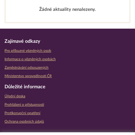
Žádné aktuality nenalezeny.
Zajímavé odkazy
Pro příbuzné vězněných osob
Informace o vězněných osobách
Zaměstnávání odsouzených
Ministerstvo spravedlnosti ČR
Důležité informace
Úřední deska
Prohlášení o přístupnosti
Protikorupční opatření
Ochrana osobních údajů