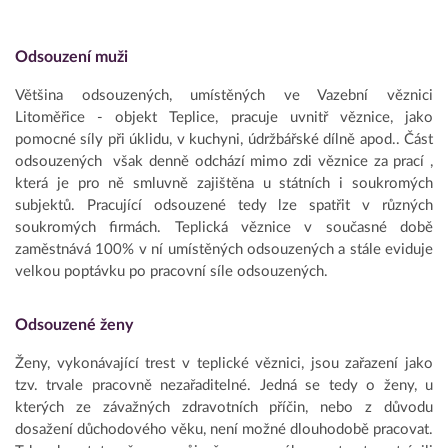
Odsouzení muži
Většina odsouzených, umístěných ve Vazební věznici
Litoměřice - objekt Teplice, pracuje uvnitř věznice, jako
pomocné síly při úklidu, v kuchyni, údržbářské dílně apod.. Část
odsouzených však denně odchází mimo zdi věznice za prací ,
která je pro ně smluvně zajištěna u státních i soukromých
subjektů. Pracující odsouzené tedy lze spatřit v různých
soukromých firmách. Teplická věznice v současné době
zaměstnává 100% v ní umístěných odsouzených a stále eviduje
velkou poptávku po pracovní síle odsouzených.
Odsouzené ženy
Ženy, vykonávající trest v teplické věznici, jsou zařazení jako
tzv. trvale pracovně nezařaditelné. Jedná se tedy o ženy, u
kterých ze závažných zdravotních příčin, nebo z důvodu
dosažení důchodového věku, není možné dlouhodobě pracovat.