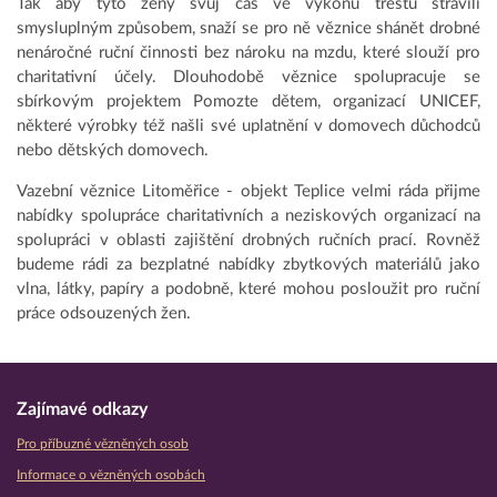
Tak aby tyto ženy svůj čas ve výkonu trestu strávili
smysluplným způsobem, snaží se pro ně věznice shánět drobné
nenáročné ruční činnosti bez nároku na mzdu, které slouží pro
charitativní účely. Dlouhodobě věznice spolupracuje se
sbírkovým projektem Pomozte dětem, organizací UNICEF,
některé výrobky též našli své uplatnění v domovech důchodců
nebo dětských domovech.
Vazební věznice Litoměřice - objekt Teplice velmi ráda přijme
nabídky spolupráce charitativních a neziskových organizací na
spolupráci v oblasti zajištění drobných ručních prací. Rovněž
budeme rádi za bezplatné nabídky zbytkových materiálů jako
vlna, látky, papíry a podobně, které mohou posloužit pro ruční
práce odsouzených žen.
Zajímavé odkazy
Pro příbuzné vězněných osob
Informace o vězněných osobách