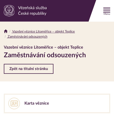
Vězeňská služba
Odkaz
České republiky
Menu
na
hlavní
stránku
Vazební věznice Litoměřice – objekt Teplice
Drobečková
Zaměstnávání odsouzených
navigace
Vazební věznice Litoměřice – objekt Teplice
Zaměstnávání odsouzených
Zpět na titulní stránku
Karta věznice