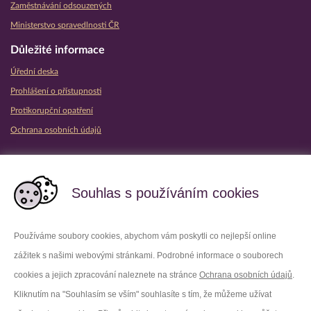
Zaměstnávání odsouzených
Ministerstvo spravedlnosti ČR
Důležité informace
Úřední deska
Prohlášení o přístupnosti
Protikorupční opatření
Ochrana osobních údajů
Partnerské vězeňské služby
Souhlas s používáním cookies
Používáme soubory cookies, abychom vám poskytli co nejlepší online
zážitek s našimi webovými stránkami. Podrobné informace o souborech
Platforma X
Instagram
cookies a jejich zpracování naleznete na stránce
Ochrana osobních údajů
.
Kliknutím na "Souhlasím se vším" souhlasíte s tím, že můžeme užívat
Facebook
Youtube