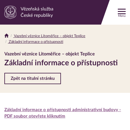
Vězeňská služba
Odkaz
České republiky
Menu
na
hlavní
stránku
Vazební věznice Litoměřice – objekt Teplice
Drobečková
Základní informace o přístupnosti
navigace
Vazební věznice Litoměřice – objekt Teplice
Základní informace o přístupnosti
Zpět na titulní stránku
Základní informace o přístupnosti administrativní budovy -
PDF soubor otevřete kliknutím