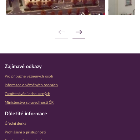
Zajímavé odkazy
Pro příbuzné vězněných osob
Informace o vězněných osobách
Zaměstnávání odsouzených
Ministerstvo spravedlnosti ČR
Důležité informace
Úřední deska
Prohlášení o přístupnosti