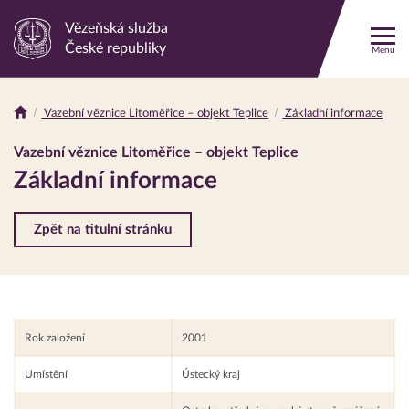
Vězeňská služba
Odkaz
České republiky
Menu
na
hlavní
stránku
Vazební věznice Litoměřice – objekt Teplice
Základní informace
Drobečková
navigace
Vazební věznice Litoměřice – objekt Teplice
Základní informace
Zpět na titulní stránku
Rok založení
2001
Umístění
Ústecký kraj