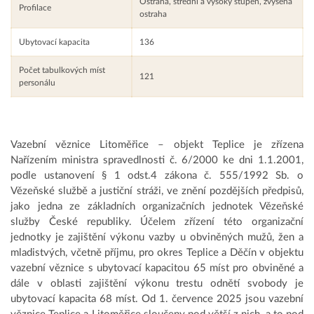
Ostraha, střední a vysoký stupeň, zvýšená
Profilace
ostraha
Ubytovací kapacita
136
Počet tabulkových míst
121
personálu
Vazební věznice Litoměřice – objekt Teplice je zřízena
Nařízením ministra spravedlnosti č. 6/2000 ke dni 1.1.2001,
podle ustanovení § 1 odst.4 zákona č. 555/1992 Sb. o
Vězeňské službě a justiční stráži, ve znění pozdějších předpisů,
jako jedna ze základních organizačních jednotek Vězeňské
služby České republiky. Účelem zřízení této organizační
jednotky je zajištění výkonu vazby u obviněných mužů, žen a
mladistvých, včetně příjmu, pro okres Teplice a Děčín v objektu
vazební věznice s ubytovací kapacitou 65 míst pro obviněné a
dále v oblasti zajištění výkonu trestu odnětí svobody je
ubytovací kapacita 68 míst. Od 1. července 2025 jsou vazební