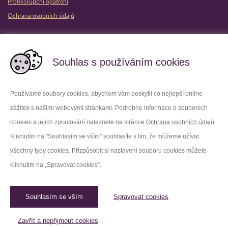
Protikorupční opatření
Ochrana osobních údajů
Partnerské vězeňské služby
Souhlas s používáním cookies
Používáme soubory cookies, abychom vám poskytli co nejlepší online
zážitek s našimi webovými stránkami. Podrobné informace o souborech
Platforma X
Instagram
cookies a jejich zpracování naleznete na stránce
Ochrana osobních údajů
.
Kliknutím na "Souhlasím se vším" souhlasíte s tím, že můžeme užívat
Facebook
Youtube
všechny typy cookies. Přizpůsobit si nastavení souboru cookies můžete
kliknutím na „Spravovat cookies“.
LinkedIn
Threads
Souhlasím se vším
Spravovat cookies
© 2026 Vězeňská služba České republiky /
Původní web
Spravovat cookies
Zavřít a nepřijmout cookies