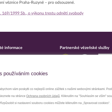
ební věznice Praha-Ruzyně – pro odsouzené.
č. 169/1999 Sb., o výkonu trestu odnětí svobody
té informace
Partnerské vězeňské služby
eska
ní o přístupnosti
upční opatření
s používáním cookies
 osobních údajů
bychom vám poskytli co nejlepší online zážitek s našimi webovými stránkami. Po
aleznete na stránce
Ochrana osobních údajů
. Kliknutím na "Souhlasím se vším" so
Facebook
Youtube
Přizpůsobit si nastavení souboru cookies můžete kliknutím na „Spravovat cookies“.