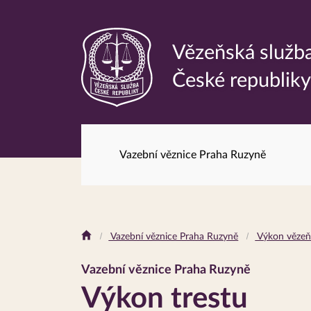
Vězeňská služb
Odkaz
České republik
na
hlavní
stránku
Vazební věznice Praha Ruzyně
Drobečková
Vazební věznice Praha Ruzyně
Výkon vězeň
navigace
Vazební věznice Praha Ruzyně
Výkon trestu