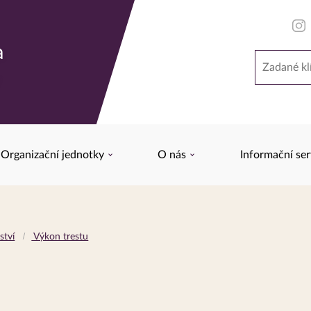
a
Hledat
y
Organizační jednotky
O nás
Informační ser
ství
Výkon trestu