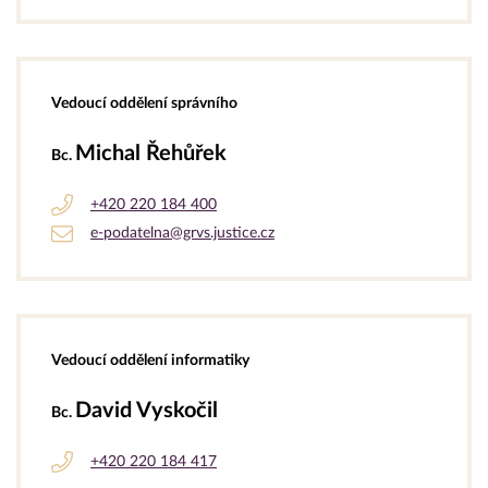
Vedoucí oddělení správního
Michal Řehůřek
Bc.
+420 220 184 400
e-podatelna@grvs.justice.cz
Vedoucí oddělení informatiky
David Vyskočil
Bc.
+420 220 184 417