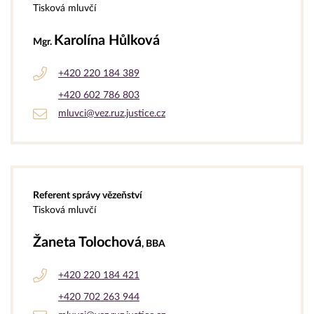
Tisková mluvčí
Karolína Hůlková
Mgr.
+420 220 184 389
+420 602 786 803
mluvci@vez.ruz.justice.cz
Referent správy vězeňství
Tisková mluvčí
Žaneta Tolochová
, BBA
+420 220 184 421
+420 702 263 944