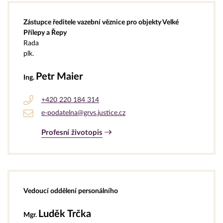
Zástupce ředitele vazební věznice pro objekty Velké
Přílepy a Řepy
Rada
plk.
Petr Maier
Ing.
+420 220 184 314
e-podatelna@grvs.justice.cz
Profesní životopis
Vedoucí oddělení personálního
Luděk Trčka
Mgr.