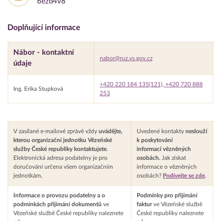
6ezd4v8
Doplňující informace
Nábor - kontaktní
nabor@ruz.vs.gov.cz
údaje
+420 220 184 135(121), +420 720 888
Ing. Erika Stupková
253
V zasílané e-mailové zprávě vždy
uvádějte,
Uvedené kontakty
neslouží
kterou organizační jednotku Vězeňské
k poskytování
služby České republiky kontaktujete
.
informací vězněných
Elektronická adresa podatelny je pro
osobách.
Jak získat
doručování určena všem organizačním
informace o vězněných
jednotkám.
osobách?
Podívejte se zde
.
Informace o provozu podatelny a o
Podmínky pro přijímání
podmínkách přijímání dokumentů
ve
faktur
ve Vězeňské službě
Vězeňské službě České republiky naleznete
České republiky naleznete