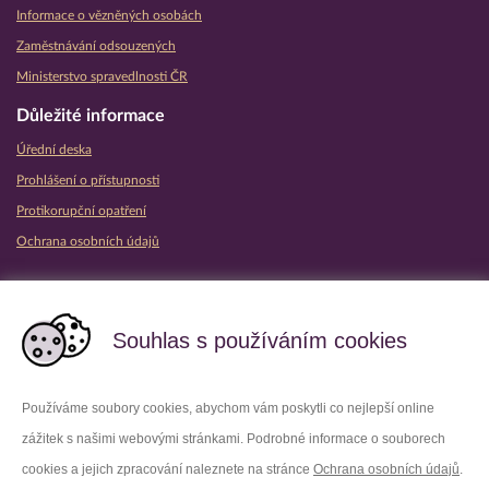
Informace o vězněných osobách
Zaměstnávání odsouzených
Ministerstvo spravedlnosti ČR
Důležité informace
Úřední deska
Prohlášení o přístupnosti
Protikorupční opatření
Ochrana osobních údajů
Partnerské vězeňské služby
Souhlas s používáním cookies
Používáme soubory cookies, abychom vám poskytli co nejlepší online
zážitek s našimi webovými stránkami. Podrobné informace o souborech
Platforma X
Instagram
cookies a jejich zpracování naleznete na stránce
Ochrana osobních údajů
.