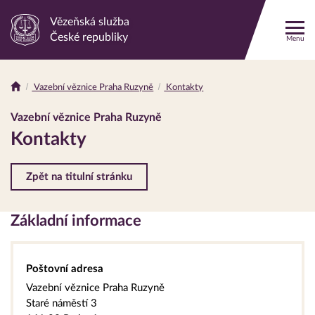
Vězeňská služba
Odkaz
České republiky
Menu
na
hlavní
stránku
Vazební věznice Praha Ruzyně
Kontakty
Drobečková
navigace
Vazební věznice Praha Ruzyně
Kontakty
Zpět na titulní stránku
Základní informace
Poštovní adresa
Vazební věznice Praha Ruzyně
Staré náměstí 3