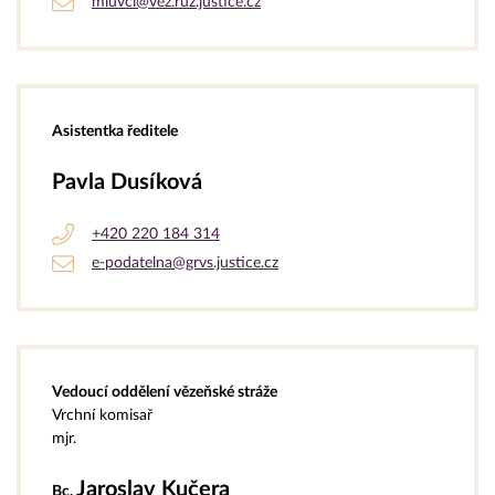
mluvci@vez.ruz.justice.cz
Asistentka ředitele
Pavla Dusíková
+420 220 184 314
e-podatelna@grvs.justice.cz
Vedoucí oddělení vězeňské stráže
Vrchní komisař
mjr.
Jaroslav Kučera
Bc.