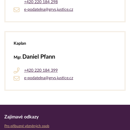
+420 220 184 298
e-podatelna@grvs.justice.cz
Kaplan
Daniel Pfann
Mgr.
+420 220 184 399
e-podatelna@grvs.justice.cz
Zajímavé odkazy
Pro příbuzné vězněných osob