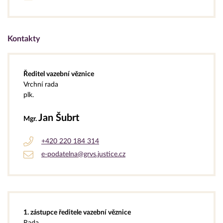
Kontakty
Ředitel vazební věznice
Vrchní rada
plk.
Jan Šubrt
Mgr.
+420 220 184 314
e-podatelna@grvs.justice.cz
1. zástupce ředitele vazební věznice
Rada