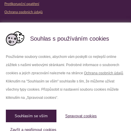
Protikorupční opatření
Ochrana osobních údajů
Partnerské vězeňské služby
Souhlas s používáním cookies
Používáme soubory cookies, abychom vám poskytli co nejlepší online
zážitek s našimi webovými stránkami. Podrobné informace o souborech
Platforma X
Instagram
cookies a jejich zpracování naleznete na stránce
Ochrana osobních údajů
.
Kliknutím na "Souhlasím se vším" souhlasíte s tím, že můžeme užívat
Facebook
Youtube
všechny typy cookies. Přizpůsobit si nastavení souboru cookies můžete
kliknutím na „Spravovat cookies“.
LinkedIn
Threads
Souhlasím se vším
Spravovat cookies
© 2026 Vězeňská služba České republiky /
Původní web
Spravovat cookies
Zavřít a nepřijmout cookies