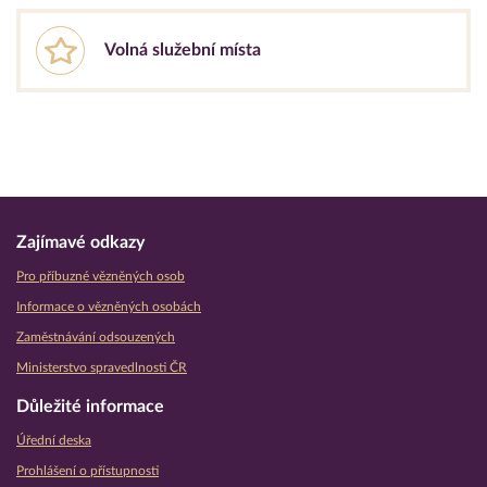
Volná služební místa
Zajímavé odkazy
Pro příbuzné vězněných osob
Informace o vězněných osobách
Zaměstnávání odsouzených
Ministerstvo spravedlnosti ČR
Důležité informace
Úřední deska
Prohlášení o přístupnosti