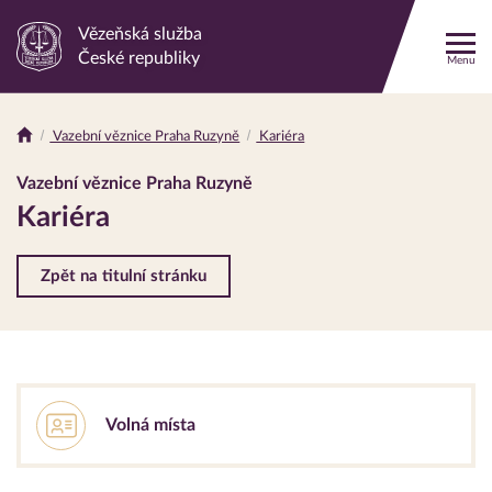
Vězeňská služba
Odkaz
České republiky
Menu
na
hlavní
stránku
Vazební věznice Praha Ruzyně
Kariéra
Drobečková
navigace
Vazební věznice Praha Ruzyně
Kariéra
Zpět na titulní stránku
Volná místa