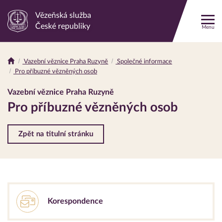
Vězeňská služba
Odkaz
České republiky
Menu
na
hlavní
stránku
Vazební věznice Praha Ruzyně
Společné informace
Drobečková
Pro příbuzné vězněných osob
navigace
Vazební věznice Praha Ruzyně
Pro příbuzné vězněných osob
Zpět na titulní stránku
Korespondence