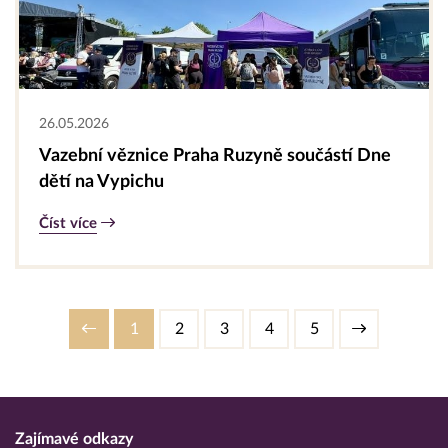
26.05.2026
Vazební věznice Praha Ruzyně součástí Dne
dětí na Vypichu
Číst více
1
2
3
4
5
Zajímavé odkazy