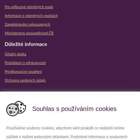
Pro příbuzné vězněných osob
Informace o vězněných osobách
Zaměstnávání odsouzených
Ministerstvo spravedlnosti ČR
Důležité informace
Úřední deska
Prohlášení o přístupnosti
Protikorupční opatření
Ochrana osobních údajů
Partnerské vězeňské služby
Souhlas s používáním cookies
Používáme soubory cookies, abychom vám poskytli co nejlepší online
zážitek s našimi webovými stránkami. Podrobné informace o souborech