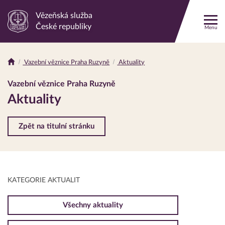
Vězeňská služba
Odkaz
České republiky
Menu
na
hlavní
stránku
Vazební věznice Praha Ruzyně
Aktuality
Drobečková
navigace
Vazební věznice Praha Ruzyně
Aktuality
Zpět na titulní stránku
KATEGORIE AKTUALIT
Všechny aktuality