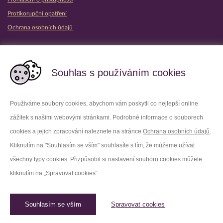
Protikorupční opatření
Ochrana osobních údajů
Partnerské vězeňské služby
Souhlas s používáním cookies
Používáme soubory cookies, abychom vám poskytli co nejlepší online
zážitek s našimi webovými stránkami. Podrobné informace o souborech
Platforma X
Instagram
cookies a jejich zpracování naleznete na stránce
Ochrana osobních údajů
.
Kliknutím na "Souhlasím se vším" souhlasíte s tím, že můžeme užívat
Facebook
Youtube
všechny typy cookies. Přizpůsobit si nastavení souboru cookies můžete
kliknutím na „Spravovat cookies“.
LinkedIn
Threads
Souhlasím se vším
Spravovat cookies
© 2026 Vězeňská služba České republiky /
Původní web