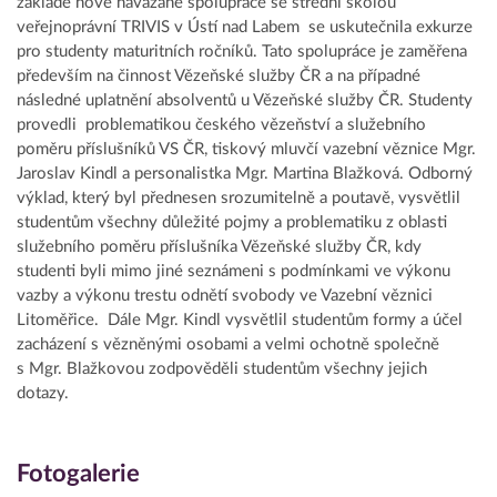
základě nově navázané spolupráce se střední školou
veřejnoprávní TRIVIS v Ústí nad Labem se uskutečnila exkurze
pro studenty maturitních ročníků. Tato spolupráce je zaměřena
především na činnost Vězeňské služby ČR a na případné
následné uplatnění absolventů u Vězeňské služby ČR. Studenty
provedli problematikou českého vězeňství a služebního
poměru příslušníků VS ČR, tiskový mluvčí vazební věznice Mgr.
Jaroslav Kindl a personalistka Mgr. Martina Blažková. Odborný
výklad, který byl přednesen srozumitelně a poutavě, vysvětlil
studentům všechny důležité pojmy a problematiku z oblasti
služebního poměru příslušníka Vězeňské služby ČR, kdy
studenti byli mimo jiné seznámeni s podmínkami ve výkonu
vazby a výkonu trestu odnětí svobody ve Vazební věznici
Litoměřice. Dále Mgr. Kindl vysvětlil studentům formy a účel
zacházení s vězněnými osobami a velmi ochotně společně
s Mgr. Blažkovou zodpověděli studentům všechny jejich
dotazy.
Fotogalerie