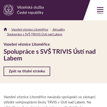
Vězeňská služba
Odkaz
České republiky
Menu
na
hlavní
stránku
Vazební věznice Litoměřice
Aktuality
Drobečková
Spolupráce s SVŠ TRIVIS Ústí nad Labem
navigace
Vazební věznice Litoměřice
Spolupráce s SVŠ TRIVIS Ústí nad
Labem
Zpět na titulní stránku
Vazební věznice Litoměřice navázala spolupráci se zástupci
střední veřejnoprávní školy TRVIS v Ústí nad Labem. Na