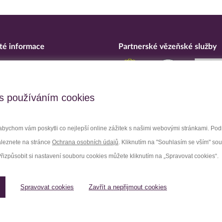
té informace
Partnerské vězeňské služby
eska
ní o přístupnosti
upční opatření
s používáním cookies
 osobních údajů
bychom vám poskytli co nejlepší online zážitek s našimi webovými stránkami. Po
aleznete na stránce
Ochrana osobních údajů
. Kliknutím na "Souhlasím se vším" so
Facebook
Youtube
Přizpůsobit si nastavení souboru cookies můžete kliknutím na „Spravovat cookies“.
Spravovat cookies
Zavřít a nepřijmout cookies
Spravovat cookies