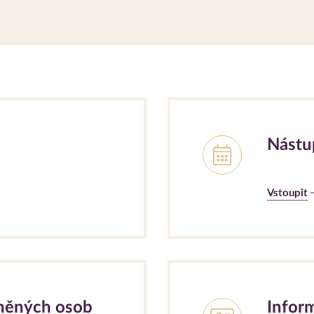
Nástu
Vstoupit
zněných osob
Infor