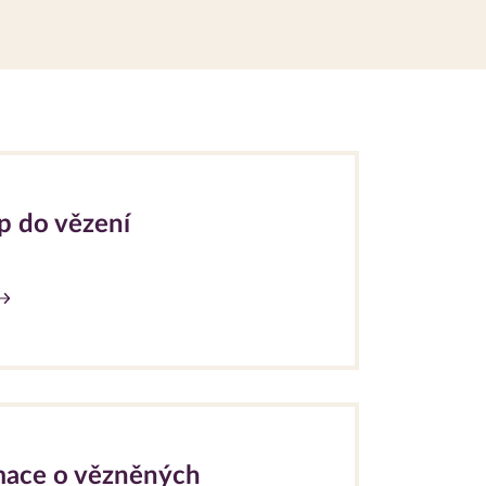
p do vězení
mace o vězněných