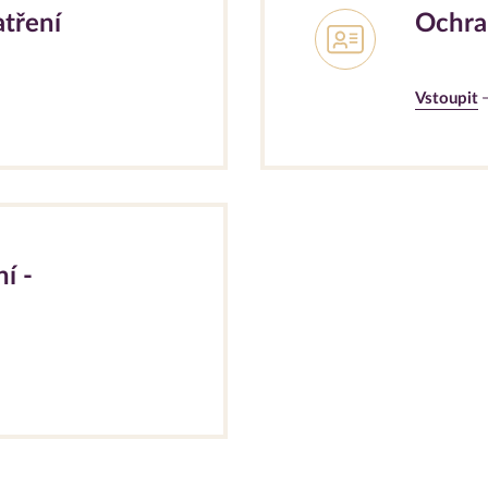
atření
Ochra
Vstoupit
í -