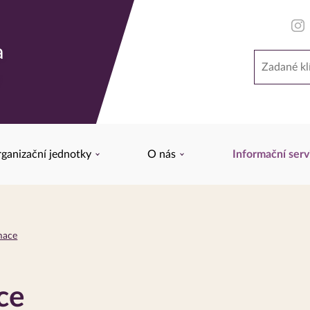
a
Hledat
y
ganizační jednotky
O nás
Informační serv
mace
ce