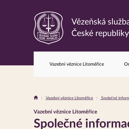
Vězeňská služb
Odkaz
České republik
na
hlavní
stránku
Vazební věznice Litoměřice
Or
Drobečková
Vazební věznice Litoměřice
Společné infor
navigace
Vazební věznice Litoměřice
Společné informa