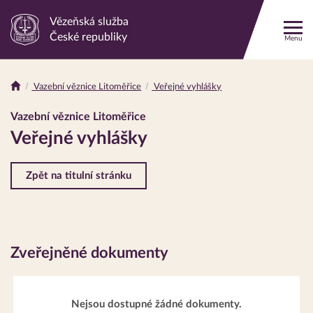
Vězeňská služba
Odkaz
České republiky
Menu
na
hlavní
stránku
Vazební věznice Litoměřice
Veřejné vyhlášky
Drobečková
navigace
Vazební věznice Litoměřice
Veřejné vyhlášky
Zpět na titulní stránku
Zveřejněné dokumenty
Nejsou dostupné žádné dokumenty.