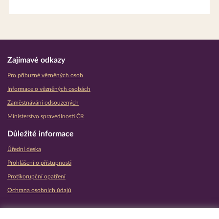
Zajímavé odkazy
Pro příbuzné vězněných osob
Informace o vězněných osobách
Zaměstnávání odsouzených
Ministerstvo spravedlnosti ČR
Důležité informace
Úřední deska
Prohlášení o přístupnosti
Protikorupční opatření
Ochrana osobních údajů
Partnerské vězeňské služby