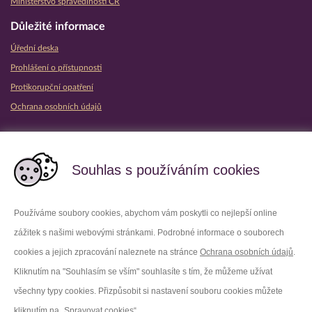
Ministerstvo spravedlnosti ČR
Důležité informace
Úřední deska
Prohlášení o přístupnosti
Protikorupční opatření
Ochrana osobních údajů
Partnerské vězeňské služby
Souhlas s používáním cookies
Používáme soubory cookies, abychom vám poskytli co nejlepší online
zážitek s našimi webovými stránkami. Podrobné informace o souborech
Platforma X
Instagram
cookies a jejich zpracování naleznete na stránce
Ochrana osobních údajů
.
Kliknutím na "Souhlasím se vším" souhlasíte s tím, že můžeme užívat
Facebook
Youtube
všechny typy cookies. Přizpůsobit si nastavení souboru cookies můžete
kliknutím na „Spravovat cookies“.
LinkedIn
Threads