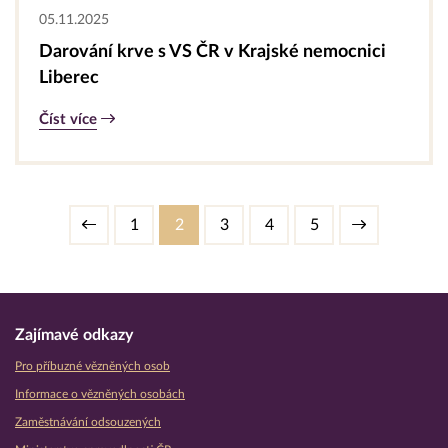
05.11.2025
Darování krve s VS ČR v Krajské nemocnici
Liberec
Číst více
1
2
3
4
5
Zajímavé odkazy
Pro příbuzné vězněných osob
Informace o vězněných osobách
Zaměstnávání odsouzených