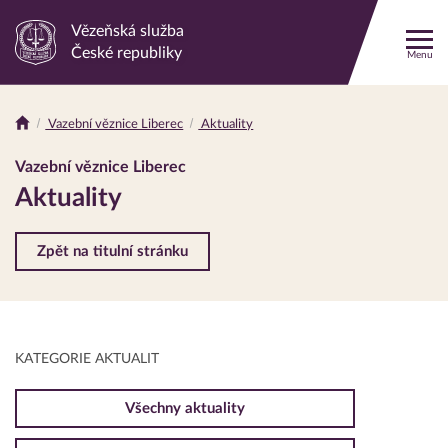
Vězeňská služba
Odkaz
České republiky
Menu
na
hlavní
stránku
Vazební věznice Liberec
Aktuality
Drobečková
navigace
Vazební věznice Liberec
Aktuality
Zpět na titulní stránku
KATEGORIE AKTUALIT
Všechny aktuality