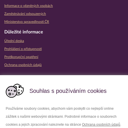
Informace o vězněných osobách
Zaměstnávání odsouzených
Ministerstvo spravedlnosti ČR
Důležité informace
Úřední deska
Prohlášení o přístupnosti
Protikorupční opatření
Ochrana osobních údajů
Partnerské vězeňské služby
Souhlas s používáním cookies
Používáme soubory cookies, abychom vám poskytli co nejlepší online
zážitek s našimi webovými stránkami. Podrobné informace o souborech
Platforma X
Instagram
cookies a jejich zpracování naleznete na stránce
Ochrana osobních údajů
.