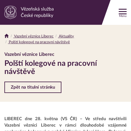
Vězeňská služba
Odkaz
České republiky
Menu
na
hlavní
stránku
Vazební věznice Liberec
Aktuality
Drobečková
Polští kolegové na pracovní návštěvě
navigace
Vazební věznice Liberec
Polští kolegové na pracovní
návštěvě
Zpět na titulní stránku
LIBEREC dne 28. května (VS ČR) – Ve středu navštívili
Vazební věznici Liberec v rámci dlouhodobé vzájemné