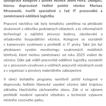
spolupráce kolegové z polské Věznice Jelení Hora. Delegaci,
kterou doprovázel ředitel polské věznice Mariusz
Mrozewski, tvořili specialisté z řad IT pracovníků a
zaměstnanců oddělení logistiky.
Pracovní návštěva tak byla tematicky zaměřena na předávání
zkušeností v několika podstatných oblastech, a to informačních
technologií a zajištění provozu budovy, zásobování a
skladového hospodářství věznice. Kolegové se seznámili
s kamerovým systémem a prohlédli si IT prvky. Také jim byl
představen systém monitoringu soukromých mobilních
telefonů, které mohou zaměstnanci od roku 2025 vnášet do
věznice. Dále pak viděli pracoviště oddělení logistiky, seznámili
se s provozem vývařoven a vnitřních pracovišť vězněných osob
a s organizací a prostory materiálního zabezpečení.
V rámci bohatého programu navštívili polští kolegové v
doprovodu ředitele liberecké vazební věznice také krajskou
základnu Hasičského záchranného sboru. Zde si se zájmem
prohlédli moderní operační středisko a technické vybavení
místního vozového parku.