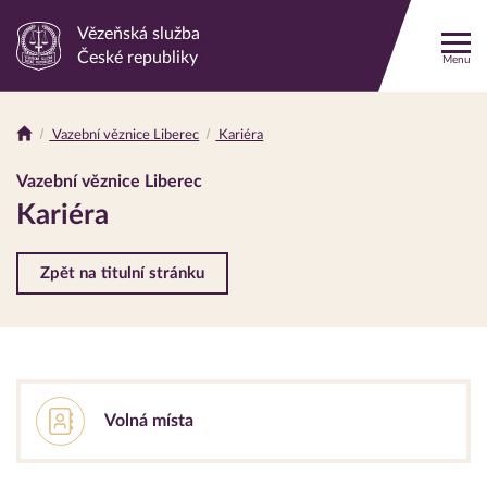
Vězeňská služba
Odkaz
České republiky
Menu
na
hlavní
stránku
Vazební věznice Liberec
Kariéra
Drobečková
navigace
Vazební věznice Liberec
Kariéra
Zpět na titulní stránku
Volná místa