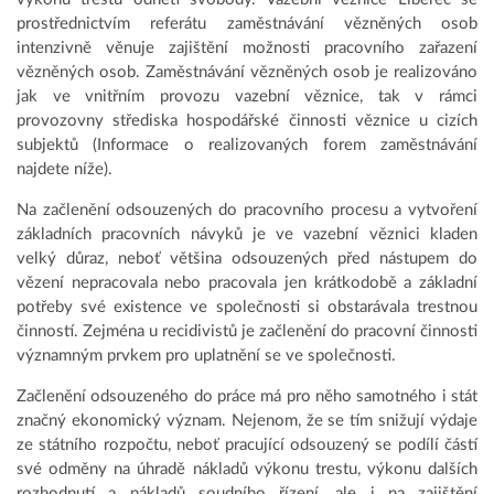
prostřednictvím referátu zaměstnávání vězněných osob
intenzivně věnuje zajištění možnosti pracovního zařazení
vězněných osob. Zaměstnávání vězněných osob je realizováno
jak ve vnitřním provozu vazební věznice, tak v rámci
provozovny střediska hospodářské činnosti věznice u cizích
subjektů (Informace o realizovaných forem zaměstnávání
najdete níže).
Na začlenění odsouzených do pracovního procesu a vytvoření
základních pracovních návyků je ve vazební věznici kladen
velký důraz, neboť většina odsouzených před nástupem do
vězení nepracovala nebo pracovala jen krátkodobě a základní
potřeby své existence ve společnosti si obstarávala trestnou
činností. Zejména u recidivistů je začlenění do pracovní činnosti
významným prvkem pro uplatnění se ve společnosti.
Začlenění odsouzeného do práce má pro něho samotného i stát
značný ekonomický význam. Nejenom, že se tím snižují výdaje
ze státního rozpočtu, neboť pracující odsouzený se podílí částí
své odměny na úhradě nákladů výkonu trestu, výkonu dalších
rozhodnutí a nákladů soudního řízení, ale i na zajištění