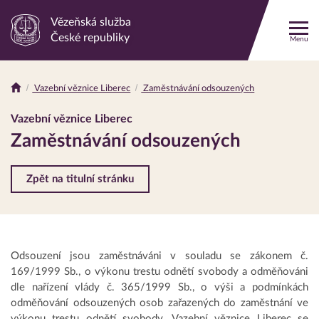
Vězeňská služba
Odkaz
České republiky
Menu
na
hlavní
stránku
Vazební věznice Liberec
Zaměstnávání odsouzených
Drobečková
navigace
Vazební věznice Liberec
Zaměstnávání odsouzených
Zpět na titulní stránku
Odsouzení jsou zaměstnáváni v souladu se zákonem č.
169/1999 Sb., o výkonu trestu odnětí svobody a odměňováni
dle nařízení vlády č. 365/1999 Sb., o výši a podmínkách
odměňování odsouzených osob zařazených do zaměstnání ve
výkonu trestu odnětí svobody. Vazební věznice Liberec se