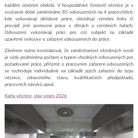
každém účetním období. V hospodářské činnosti věznice je v
současné době zaměstnáno 85 odsouzených na 4 pracovištích,
kde vykonávají úklidové práce, obsluhují výrobní linky či
provádí jiné pomocné práce v dílnách a výrobních halách.
Odsouzení vykonávají práci pro cizí subjekt na základě
uzavřené smlouvy o zařazení odsouzených do práce.
Závěrem nutno konstatovat, že zaměstnanost vězněných osob
je vždy podmíněna počtem a typem vhodných odsouzených pro
požadované práce, přičemž o pracovním zařazení odsouzených
se rozhoduje individuálně na základě jejich zařazení do typu
věznice, zdravotního stavu, kvalifikačních předpokladů,
pracovních návyků apod.
Karta věznice, stav srpen 2026