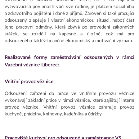
vyživovacích povinností vůči své rodině, je plátcem sociálního
a zdravotního pojištění i daně z příjmů. Zároveň si také pracující
odsouzený zlepšuje i vlastní ekonomickou situaci, neboť část
jeho pracovní odměny, která zbývá po provedení zákonných
srážek, se rozdělí na kapesné a úložné, což má pro
odsouzeného taktéž finančně ekonomický a motivační význam.
Realizované formy zaměstnávání odsouzených v rámci
Vazební věznice Liberec:
Vnitřní provoz věznice
Odsouzení zařazeni do práce ve vnitřním provozu věznice
vykonávají základní práce v rámci věznice, které zajišťují interní
provoz věznice. Vnitřní provoz věznice zahrnuje provoz
kuchyně, prádelny, knihovny, kadeřníka a údržby.
Pracoviště kuchyní pro odsouzené a zaměstnance VS