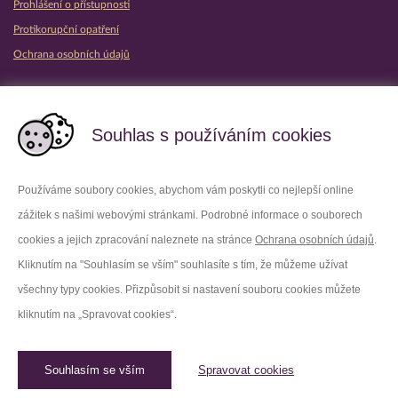
Prohlášení o přístupnosti
Protikorupční opatření
Ochrana osobních údajů
Partnerské vězeňské služby
Souhlas s používáním cookies
Používáme soubory cookies, abychom vám poskytli co nejlepší online
zážitek s našimi webovými stránkami. Podrobné informace o souborech
Platforma X
Instagram
cookies a jejich zpracování naleznete na stránce
Ochrana osobních údajů
.
Kliknutím na "Souhlasím se vším" souhlasíte s tím, že můžeme užívat
Facebook
Youtube
všechny typy cookies. Přizpůsobit si nastavení souboru cookies můžete
kliknutím na „Spravovat cookies“.
LinkedIn
Threads
Souhlasím se vším
Spravovat cookies
© 2026 Vězeňská služba České republiky /
Původní web