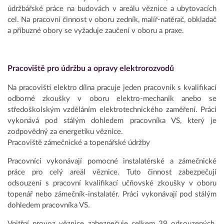
údržbářské práce na budovách v areálu věznice a ubytovacích
cel. Na pracovní činnost v oboru zedník, malíř-natěrač, obkladač
a příbuzné obory se vyžaduje zaučení v oboru a praxe.
Pracoviště pro údržbu a opravy elektrorozvodů
Na pracovišti elektro dílna pracuje jeden pracovník s kvalifikací
odborné zkoušky v oboru elektro-mechanik anebo se
středoškolským vzděláním elektrotechnického zaměření. Práci
vykonává pod stálým dohledem pracovníka VS, který je
zodpovědný za energetiku věznice.
Pracoviště zámečnické a topenářské údržby
Pracovníci vykonávají pomocné instalatérské a zámečnické
práce pro celý areál věznice. Tuto činnost zabezpečují
odsouzení s pracovní kvalifikací učňovské zkoušky v oboru
topenář nebo zámečník-instalatér. Práci vykonávají pod stálým
dohledem pracovníka VS.
Vnitřní provoz věznice zabezpečuje celkem 39 odsouzených.