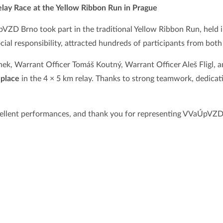
y Race at the Yellow Ribbon Run in Prague
ZD Brno took part in the traditional Yellow Ribbon Run, held 
al responsibility, attracted hundreds of participants from both 
ek, Warrant Officer Tomáš Koutný, Warrant Officer Aleš Fligl, 
 place
in the 4 × 5 km relay. Thanks to strong teamwork, dedicati
excellent performances, and thank you for representing VVaÚpVZ