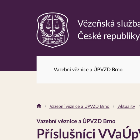
Vězeňská služb
Odkaz
České republik
na
hlavní
stránku
Vazební věznice a ÚPVZD Brno
Drobečková
Vazební věznice a ÚPVZD Brno
Aktuality
navigace
Vazební věznice a ÚPVZD Brno
Příslušníci VVaÚ