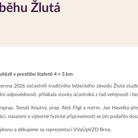
 běhu Žlutá
tězil v prestižní štafetě 4 × 5 km
ervna 2026 zúčastnili tradičního běžeckého závodu Žlutá stužk
ní odpovědnosti, přilákala stovky účastníků z řad veřejnosti i b
nprap. Tomáš Koutný, prap. Aleš Fligl a nstrm. Jan Havelka pře
ci, nasazení a výborné fyzické připravenosti se jim podařilo dos
ýkonu a děkujeme za reprezentaci VVaÚpVZD Brno.