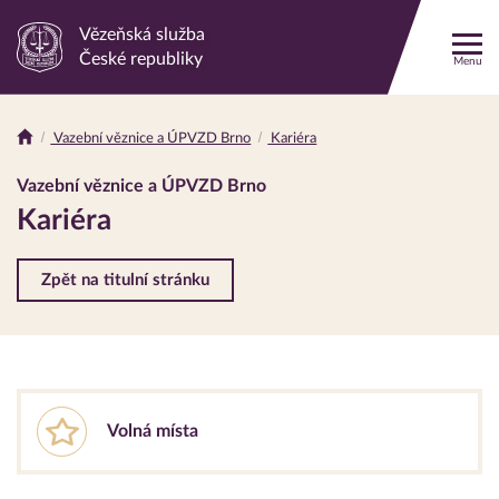
Vězeňská služba
Odkaz
České republiky
Menu
na
hlavní
stránku
Vazební věznice a ÚPVZD Brno
Kariéra
Drobečková
navigace
Vazební věznice a ÚPVZD Brno
Kariéra
Zpět na titulní stránku
Volná místa