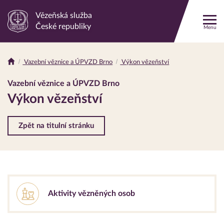
Vězeňská služba
Odkaz
České republiky
Menu
na
hlavní
stránku
Vazební věznice a ÚPVZD Brno
Výkon vězeňství
Drobečková
navigace
Vazební věznice a ÚPVZD Brno
Výkon vězeňství
Zpět na titulní stránku
Aktivity vězněných osob