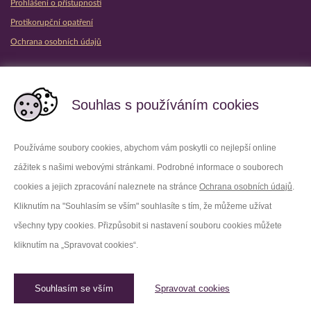
Prohlášení o přístupnosti
Protikorupční opatření
Ochrana osobních údajů
Partnerské vězeňské služby
Souhlas s používáním cookies
Používáme soubory cookies, abychom vám poskytli co nejlepší online
zážitek s našimi webovými stránkami. Podrobné informace o souborech
Platforma X
Instagram
cookies a jejich zpracování naleznete na stránce
Ochrana osobních údajů
.
Kliknutím na "Souhlasím se vším" souhlasíte s tím, že můžeme užívat
Facebook
Youtube
všechny typy cookies. Přizpůsobit si nastavení souboru cookies můžete
kliknutím na „Spravovat cookies“.
LinkedIn
Threads
Souhlasím se vším
Spravovat cookies
© 2026 Vězeňská služba České republiky /
Původní web