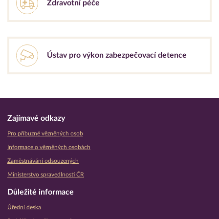
Zdravotní péče
Ústav pro výkon zabezpečovací detence
Zajímavé odkazy
Pro příbuzné vězněných osob
Informace o vězněných osobách
Zaměstnávání odsouzených
Ministerstvo spravedlnosti ČR
Důležité informace
Úřední deska