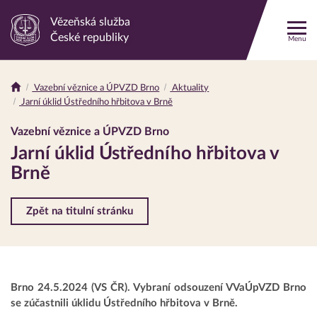
Vězeňská služba
Odkaz
České republiky
Menu
na
hlavní
stránku
Vazební věznice a ÚPVZD Brno
Aktuality
Drobečková
Jarní úklid Ústředního hřbitova v Brně
navigace
Vazební věznice a ÚPVZD Brno
Jarní úklid Ústředního hřbitova v
Brně
Zpět na titulní stránku
Brno 24.5.2024 (VS ČR). Vybraní odsouzení VVaÚpVZD Brno
se zúčastnili úklidu Ústředního hřbitova v Brně.