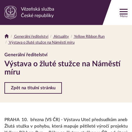
Vězeňská služba
Odkaz
České republiky
Menu
na
hlavní
stránku
Generální ředitelství
Aktuality
Yellow Ribbon Run
Drobečková
Výstava o žluté stužce na Náměstí míru
navigace
Generální ředitelství
Výstava o žluté stužce na Náměstí
míru
Zpět na titulní stránku
PRAHA 10. března (VS ČR) - Výstavu Uteč předsudkům aneb
Žlutá stužka v pohybu, která mapuje pětileté výročí projektu