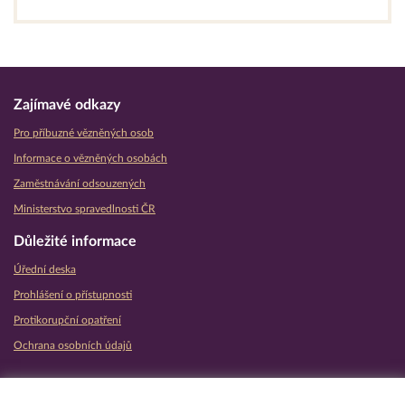
Zajímavé odkazy
Pro příbuzné vězněných osob
Informace o vězněných osobách
Zaměstnávání odsouzených
Ministerstvo spravedlnosti ČR
Důležité informace
Úřední deska
Prohlášení o přístupnosti
Protikorupční opatření
Ochrana osobních údajů
Partnerské vězeňské služby