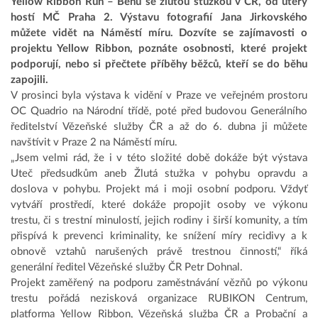
Yellow Ribbon Run – Běhu se žlutou stužkou v ČR, od úterý
hostí MČ Praha 2. Výstavu fotografií Jana Jirkovského
můžete vidět na Náměstí míru. Dozvíte se zajímavosti o
projektu Yellow Ribbon, poznáte osobnosti, které projekt
podporují, nebo si přečtete příběhy běžců, kteří se do běhu
zapojili.
V prosinci byla výstava k vidění v Praze ve veřejném prostoru
OC Quadrio na Národní třídě, poté před budovou Generálního
ředitelství Vězeňské služby ČR a až do 6. dubna ji můžete
navštívit v Praze 2 na Náměstí míru.
„Jsem velmi rád, že i v této složité době dokáže být výstava
Uteč předsudkům aneb Žlutá stužka v pohybu opravdu a
doslova v pohybu. Projekt má i moji osobní podporu. Vždyť
vytváří prostředí, které dokáže propojit osoby ve výkonu
trestu, či s trestní minulostí, jejich rodiny i širší komunity, a tím
přispívá k prevenci kriminality, ke snížení míry recidivy a k
obnově vztahů narušených právě trestnou činností,“ říká
generální ředitel Vězeňské služby ČR Petr Dohnal.
Projekt zaměřený na podporu zaměstnávání vězňů po výkonu
trestu pořádá nezisková organizace RUBIKON Centrum,
platforma Yellow Ribbon, Vězeňská služba ČR a Probační a