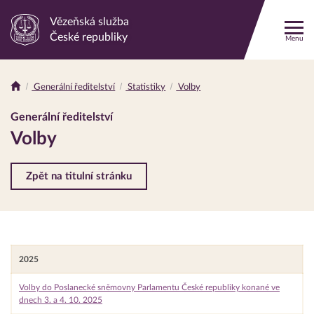
Vězeňská služba
Odkaz
České republiky
Menu
na
hlavní
stránku
Generální ředitelství
Statistiky
Volby
Drobečková
navigace
Generální ředitelství
Volby
Zpět na titulní stránku
2025
Volby do Poslanecké sněmovny Parlamentu České republiky konané ve
dnech 3. a 4. 10. 2025