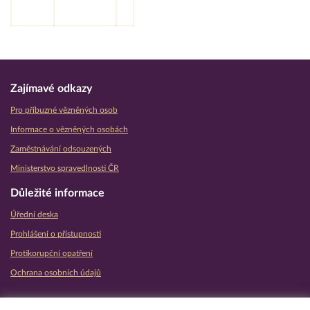
Zajímavé odkazy
Pro příbuzné vězněných osob
Informace o vězněných osobách
Zaměstnávání odsouzených
Ministerstvo spravedlnosti ČR
Důležité informace
Úřední deska
Prohlášení o přístupnosti
Protikorupční opatření
Ochrana osobních údajů
Partnerské vězeňské služby