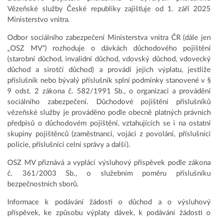
Vězeňské služby České republiky zajišťuje od 1. září 2025
Ministerstvo vnitra.
Odbor sociálního zabezpečení Ministerstva vnitra ČR (dále jen
„OSZ MV“) rozhoduje o dávkách důchodového pojištění
(starobní důchod, invalidní důchod, vdovský důchod, vdovecký
důchod a sirotčí důchod) a provádí jejich výplatu, jestliže
příslušník nebo bývalý příslušník splní podmínky stanovené v §
9 odst. 2 zákona č. 582/1991 Sb., o organizaci a provádění
sociálního zabezpečení. Důchodové pojištění příslušníků
vězeňské služby je prováděno podle obecně platných právních
předpisů o důchodovém pojištění, vztahujících se i na ostatní
skupiny pojištěnců (zaměstnanci, vojáci z povolání, příslušníci
policie, příslušníci celní správy a další).
OSZ MV přiznává a vyplácí výsluhový příspěvek podle zákona
č. 361/2003 Sb., o služebním poměru příslušníku
bezpečnostních sborů.
Informace k podávání žádosti o důchod a o výsluhový
příspěvek, ke způsobu výplaty dávek, k podávání žádosti o