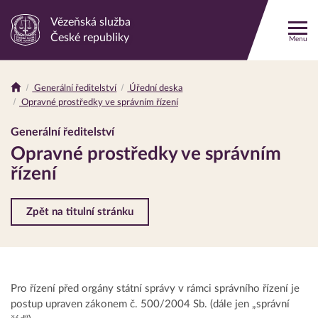
Vězeňská služba
Odkaz
České republiky
Menu
na
hlavní
stránku
Generální ředitelství
Úřední deska
Drobečková
Opravné prostředky ve správním řízení
navigace
Generální ředitelství
Opravné prostředky ve správním
řízení
Zpět na titulní stránku
Pro řízení před orgány státní správy v rámci správního řízení je
postup upraven zákonem č. 500/2004 Sb. (dále jen „správní