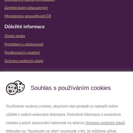
Zaměstnávání odsouzených
Ministerstvo spravedlnosti ČR
Důležité informace
Úřední deska
Prohlášení o přístupnosti
Protikorupční opatření
Ochrana osobních údajů
Partnerské vězeňské služby
Souhlas s používáním cookies
Používáme soubory cookies, abychom vám poskytli co nejlepší online
zážitek s našimi webovými stránkami. Podrobné informace o souborech
Platforma X
Instagram
cookies a jejich zpracování naleznete na stránce
Ochrana osobních údajů
.
Kliknutím na "Souhlasím se vším" souhlasíte s tím, že můžeme užívat