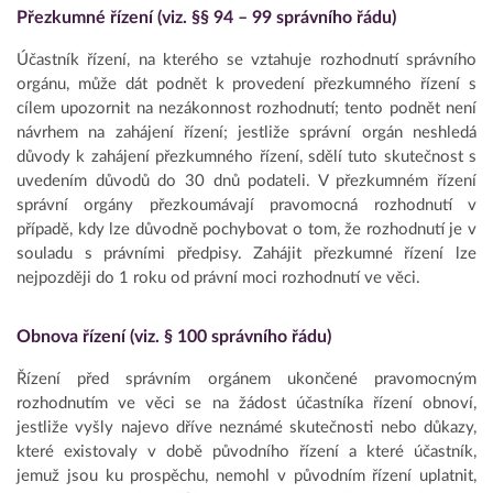
Přezkumné řízení (viz. §§ 94 – 99 správního řádu)
Účastník řízení, na kterého se vztahuje rozhodnutí správního
orgánu, může dát podnět k provedení přezkumného řízení s
cílem upozornit na nezákonnost rozhodnutí; tento podnět není
návrhem na zahájení řízení; jestliže správní orgán neshledá
důvody k zahájení přezkumného řízení, sdělí tuto skutečnost s
uvedením důvodů do 30 dnů podateli. V přezkumném řízení
správní orgány přezkoumávají pravomocná rozhodnutí v
případě, kdy lze důvodně pochybovat o tom, že rozhodnutí je v
souladu s právními předpisy. Zahájit přezkumné řízení lze
nejpozději do 1 roku od právní moci rozhodnutí ve věci.
Obnova řízení (viz. § 100 správního řádu)
Řízení před správním orgánem ukončené pravomocným
rozhodnutím ve věci se na žádost účastníka řízení obnoví,
jestliže vyšly najevo dříve neznámé skutečnosti nebo důkazy,
které existovaly v době původního řízení a které účastník,
jemuž jsou ku prospěchu, nemohl v původním řízení uplatnit,