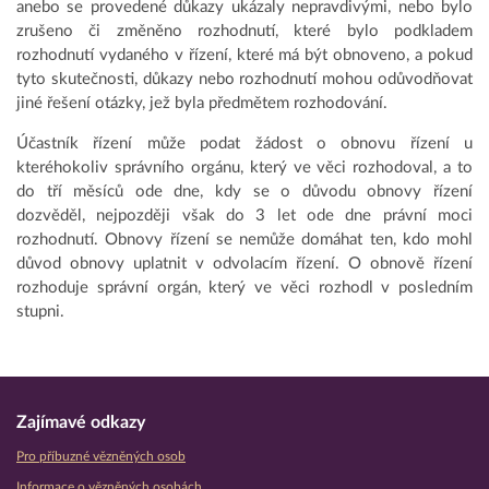
anebo se provedené důkazy ukázaly nepravdivými, nebo bylo
zrušeno či změněno rozhodnutí, které bylo podkladem
rozhodnutí vydaného v řízení, které má být obnoveno, a pokud
tyto skutečnosti, důkazy nebo rozhodnutí mohou odůvodňovat
jiné řešení otázky, jež byla předmětem rozhodování.
Účastník řízení může podat žádost o obnovu řízení u
kteréhokoliv správního orgánu, který ve věci rozhodoval, a to
do tří měsíců ode dne, kdy se o důvodu obnovy řízení
dozvěděl, nejpozději však do 3 let ode dne právní moci
rozhodnutí. Obnovy řízení se nemůže domáhat ten, kdo mohl
důvod obnovy uplatnit v odvolacím řízení. O obnově řízení
rozhoduje správní orgán, který ve věci rozhodl v posledním
stupni.
Zajímavé odkazy
Pro příbuzné vězněných osob
Informace o vězněných osobách