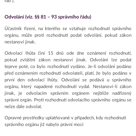
řád“).
Odvolání (viz. §§ 81 – 93 správního řádu)
Účastník řízení, na kterého se vztahuje rozhodnutí správního
orgánu, může proti rozhodnutí podat odvolání, pokud zákon
nestanoví jinak.
Odvolací lhůta činí 15 dnů ode dne oznámení rozhodnutí,
pokud zvláštní zákon nestanoví jinak. Odvolání lze podat
teprve poté, co bylo rozhodnutí vydáno. Je-li odvolání podáno
před oznámením rozhodnutí odvolateli, platí, že bylo podáno v
první den odvolací lhůty. Odvolání se podává u správního
orgánu, který napadené rozhodnutí vydal. Nestanoví-li zákon
jinak, je odvolacím správním orgánem nejblíže nadřízený
správní orgán. Proti rozhodnutí odvolacího správního orgánu se
nelze dále odvolat.
Opravné prostředky uplatňované v případech, kdy rozhodnutí
správního orgánu již nabylo právní moci