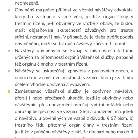
neomezeně.
Obviněný má právo přijímat ve věznici návštěvy advokáta,
který ho zastupuje v jiné věci, jestliže orgán činný v
trestním řízení, je-li obviněný ve vazbě z obavy, že budou
mařit objasňování skutečností závažných pro trestní
stíhání, nestanoví jinak. V případě, že je třeba ověřit podpis
obviněného, může se takové návštěvy zúčastnit i notář.
Návštěvy obviněných se konají v místnostech k tomu
určených za přítomnosti orgánů Vězeňské služby, případně
též orgánu činného v trestním řízení.
Návštěvy se uskutečňují zpravidla v pracovních dnech, v
denní době v návštěvní místnosti věznice, která je za tímto
účelem vhodně upravená a vybavená.
Zaměstnanec vězeňské služby je oprávněn návštěvu
přerušit nebo předčasně ukončit, jestliže obviněný nebo
návštěvníci přes upozornění porušují vnitřní pořádek nebo
ohrožují bezpečnost ve věznici. Stejná oprávnění má, jde-li
o návštěvu u obviněných ve vazbě z důvodu § 67 písm. b)
trestního řádu, přítomný orgán činný v trestním řízení,
jestliže v průběhu návštěvy zjistí, že dochází nebo má dojít