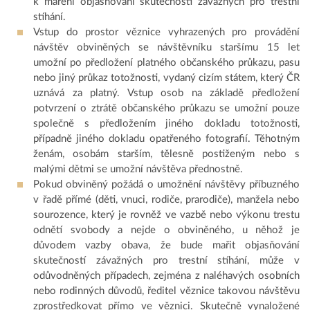
k maření objasňování skutečností závažných pro trestní
stíhání.
Vstup do prostor věznice vyhrazených pro provádění
návštěv obviněných se návštěvníku staršímu 15 let
umožní po předložení platného občanského průkazu, pasu
nebo jiný průkaz totožnosti, vydaný cizím státem, který ČR
uznává za platný. Vstup osob na základě předložení
potvrzení o ztrátě občanského průkazu se umožní pouze
společně s předložením jiného dokladu totožnosti,
případně jiného dokladu opatřeného fotografií. Těhotným
ženám, osobám starším, tělesně postiženým nebo s
malými dětmi se umožní návštěva přednostně.
Pokud obviněný požádá o umožnění návštěvy příbuzného
v řadě přímé (děti, vnuci, rodiče, prarodiče), manžela nebo
sourozence, který je rovněž ve vazbě nebo výkonu trestu
odnětí svobody a nejde o obviněného, u něhož je
důvodem vazby obava, že bude mařit objasňování
skutečností závažných pro trestní stíhání, může v
odůvodněných případech, zejména z naléhavých osobních
nebo rodinných důvodů, ředitel věznice takovou návštěvu
zprostředkovat přímo ve věznici. Skutečně vynaložené