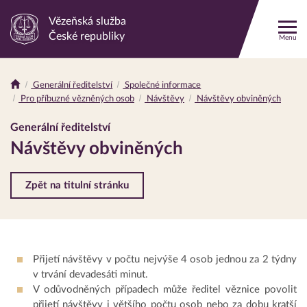
Vězeňská služba
Odkaz
České republiky
Menu
na
hlavní
stránku
Generální ředitelství
Společné informace
Drobečková
Pro příbuzné vězněných osob
Návštěvy
Návštěvy obviněných
navigace
Generální ředitelství
Návštěvy obviněných
Zpět na titulní stránku
Přijetí návštěvy v počtu nejvýše 4 osob jednou za 2 týdny
v trvání devadesáti minut.
V odůvodněných případech může ředitel věznice povolit
přijetí návštěvy i většího počtu osob nebo za dobu kratší