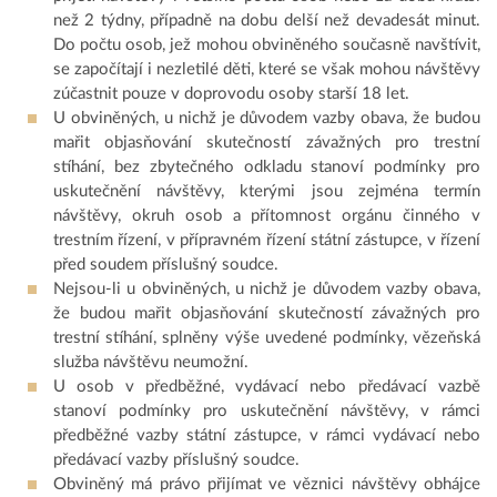
než 2 týdny, případně na dobu delší než devadesát minut.
Do počtu osob, jež mohou obviněného současně navštívit,
se započítají i nezletilé děti, které se však mohou návštěvy
zúčastnit pouze v doprovodu osoby starší 18 let.
U obviněných, u nichž je důvodem vazby obava, že budou
mařit objasňování skutečností závažných pro trestní
stíhání, bez zbytečného odkladu stanoví podmínky pro
uskutečnění návštěvy, kterými jsou zejména termín
návštěvy, okruh osob a přítomnost orgánu činného v
trestním řízení, v přípravném řízení státní zástupce, v řízení
před soudem příslušný soudce.
Nejsou-li u obviněných, u nichž je důvodem vazby obava,
že budou mařit objasňování skutečností závažných pro
trestní stíhání, splněny výše uvedené podmínky, vězeňská
služba návštěvu neumožní.
U osob v předběžné, vydávací nebo předávací vazbě
stanoví podmínky pro uskutečnění návštěvy, v rámci
předběžné vazby státní zástupce, v rámci vydávací nebo
předávací vazby příslušný soudce.
Obviněný má právo přijímat ve věznici návštěvy obhájce