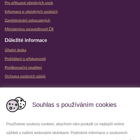
Pro příbuzné vězněných osob
Informace o vězněných osobách
Zaměstnávání odsouzených
Ministerstvo spravedlnosti ČR
Důležité informace
Úřední deska
Prohlášení o přístupnosti
Protikorupční opatření
Ochrana osobních údajů
Partnerské vězeňské služby
Souhlas s používáním cookies
Používáme soubory cookies, abychom vám poskytli co nejlepší online
zážitek s našimi webovými stránkami. Podrobné informace o souborech
Platforma X
Instagram