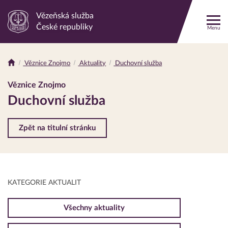
Vězeňská služba
Odkaz
České republiky
Menu
na
hlavní
stránku
Věznice Znojmo
Aktuality
Duchovní služba
Drobečková
navigace
Věznice Znojmo
Duchovní služba
Zpět na titulní stránku
KATEGORIE AKTUALIT
Všechny aktuality