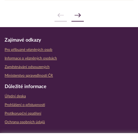
Zajímavé odkazy
Pro příbuzné vězněných osob
Informace o vězněných osobách
Zaměstnávání odsouzených
Ministerstvo spravedlnosti ČR
Důležité informace
Úřední deska
Prohlášení o přístupnosti
Protikorupční opatření
Ochrana osobních údajů
Partnerské vězeňské služby