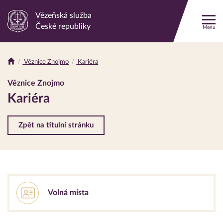
Vězeňská služba
Odkaz
České republiky
Menu
na
hlavní
stránku
Věznice Znojmo
Kariéra
Drobečková
navigace
Věznice Znojmo
Kariéra
Zpět na titulní stránku
Volná místa