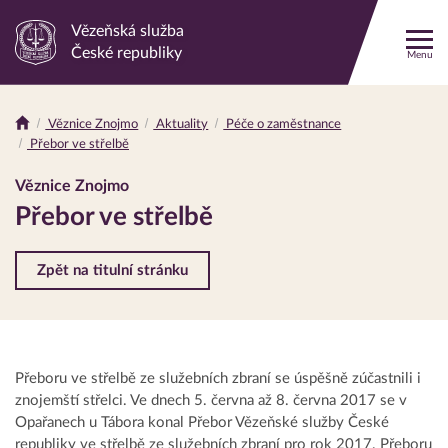
Vězeňská služba
Odkaz
České republiky
Menu
na
hlavní
stránku
Věznice Znojmo
Aktuality
Péče o zaměstnance
Drobečková
Přebor ve střelbě
navigace
Věznice Znojmo
Přebor ve střelbě
Zpět na titulní stránku
Přeboru ve střelbě ze služebních zbraní se úspěšně zúčastnili i
znojemští střelci. Ve dnech 5. června až 8. června 2017 se v
Opařanech u Tábora konal Přebor Vězeňské služby České
republiky ve střelbě ze služebních zbraní pro rok 2017. Přeboru