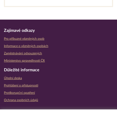
Zajímavé odkazy
Pro příbuzné vězněných osob
Informace o vězněných osobách
Zaměstnávání odsouzených
Ministerstvo spravedlnosti ČR
Důležité informace
Úřední deska
Prohlášení o přístupnosti
Protikorupční opatření
Ochrana osobních údajů
Partnerské vězeňské služby