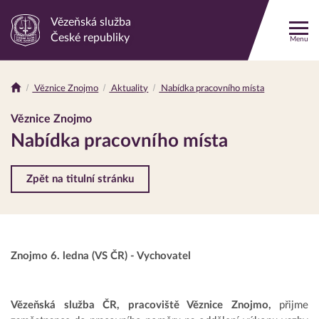
Vězeňská služba
Odkaz
České republiky
Menu
na
hlavní
stránku
Věznice Znojmo
Aktuality
Nabídka pracovního místa
Drobečková
navigace
Věznice Znojmo
Nabídka pracovního místa
Zpět na titulní stránku
Znojmo 6. ledna (VS ČR) - Vychovatel
Vězeňská služba ČR, pracoviště Věznice Znojmo,
přijme