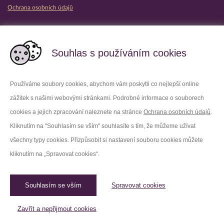
Ochrana osobních údajů
Partnerské vězeňské služby
Souhlas s používáním cookies
Používáme soubory cookies, abychom vám poskytli co nejlepší online
zážitek s našimi webovými stránkami. Podrobné informace o souborech
Platforma X
Instagram
cookies a jejich zpracování naleznete na stránce
Ochrana osobních údajů
.
Kliknutím na "Souhlasím se vším" souhlasíte s tím, že můžeme užívat
Facebook
Youtube
všechny typy cookies. Přizpůsobit si nastavení souboru cookies můžete
kliknutím na „Spravovat cookies“.
LinkedIn
Threads
Souhlasím se vším
Spravovat cookies
© 2026 Vězeňská služba České republiky /
Původní web
Spravovat cookies
Zavřít a nepřijmout cookies
Created by