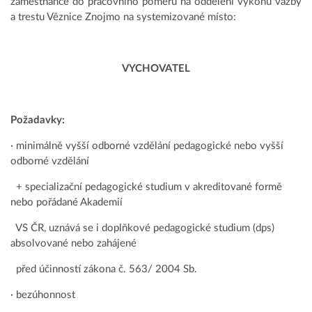
zaměstnance do pracovního poměru na oddělení výkonu vazby
a trestu Věznice Znojmo na systemizované místo:
VYCHOVATEL
Požadavky:
· minimálně vyšší odborné vzdělání pedagogické nebo vyšší
odborné vzdělání
+ specializační pedagogické studium v akreditované formě
nebo pořádané Akademií
VS ČR, uznává se i doplňkové pedagogické studium (dps)
absolvované nebo zahájené
před účinností zákona č. 563/ 2004 Sb.
· bezúhonnost