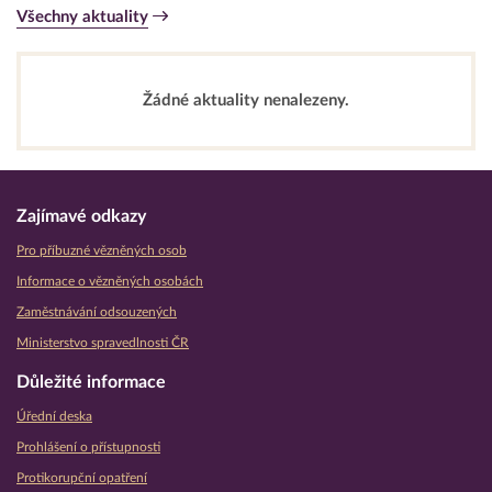
Všechny aktuality
Žádné aktuality nenalezeny.
Zajímavé odkazy
Pro příbuzné vězněných osob
Informace o vězněných osobách
Zaměstnávání odsouzených
Ministerstvo spravedlnosti ČR
Důležité informace
Úřední deska
Prohlášení o přístupnosti
Protikorupční opatření