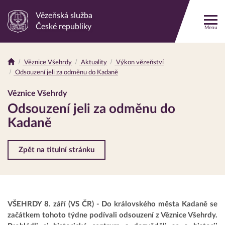
Vězeňská služba
Odkaz
České republiky
Menu
na
hlavní
stránku
Věznice Všehrdy
Aktuality
Výkon vězeňství
Drobečková
Odsouzení jeli za odměnu do Kadaně
navigace
Věznice Všehrdy
Odsouzení jeli za odměnu do
Kadaně
Zpět na titulní stránku
VŠEHRDY 8. září (VS ČR) - Do královského města Kadaně se
začátkem tohoto týdne podívali odsouzení z Věznice Všehrdy.