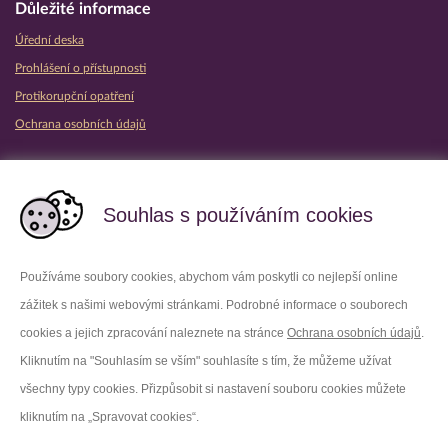
Důležité informace
Úřední deska
Prohlášení o přístupnosti
Protikorupční opatření
Ochrana osobních údajů
Partnerské vězeňské služby
Souhlas s používáním cookies
Používáme soubory cookies, abychom vám poskytli co nejlepší online
zážitek s našimi webovými stránkami. Podrobné informace o souborech
Platforma X
Instagram
cookies a jejich zpracování naleznete na stránce
Ochrana osobních údajů
.
Kliknutím na "Souhlasím se vším" souhlasíte s tím, že můžeme užívat
Facebook
Youtube
všechny typy cookies. Přizpůsobit si nastavení souboru cookies můžete
kliknutím na „Spravovat cookies“.
LinkedIn
Threads