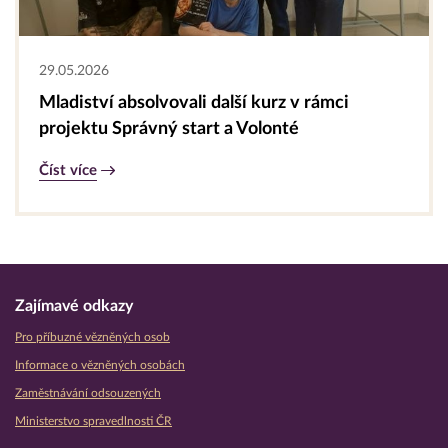
29.05.2026
Mladiství absolvovali další kurz v rámci
projektu Správný start a Volonté
Číst více
Zajímavé odkazy
Pro příbuzné vězněných osob
Informace o vězněných osobách
Zaměstnávání odsouzených
Ministerstvo spravedlnosti ČR