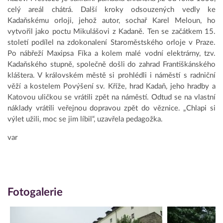
celý areál chátrá. Další kroky odsouzených vedly ke
Kadaňskému orloji, jehož autor, sochař Karel Meloun, ho
vytvořil jako poctu Mikulášovi z Kadaně. Ten se začátkem 15.
století podílel na zdokonalení Staroměstského orloje v Praze.
Po nábřeží Maxipsa Fíka a kolem malé vodní elektrárny, tzv.
Kadaňského stupně, společně došli do zahrad Františkánského
kláštera. V královském městě si prohlédli i náměstí s radniční
věží a kostelem Povýšení sv. Kříže, hrad Kadaň, jeho hradby a
Katovou uličkou se vrátili zpět na náměstí. Odtud se na vlastní
náklady vrátili veřejnou dopravou zpět do věznice. „Chlapi si
výlet užili, moc se jim líbil“, uzavřela pedagožka.
var
Fotogalerie