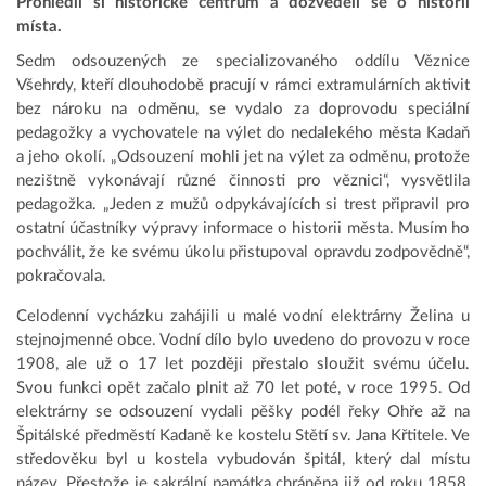
Prohlédli si historické centrum a dozvěděli se o historii
místa.
Sedm odsouzených ze specializovaného oddílu Věznice
Všehrdy, kteří dlouhodobě pracují v rámci extramulárních aktivit
bez nároku na odměnu, se vydalo za doprovodu speciální
pedagožky a vychovatele na výlet do nedalekého města Kadaň
a jeho okolí. „Odsouzení mohli jet na výlet za odměnu, protože
nezištně vykonávají různé činnosti pro věznici“, vysvětlila
pedagožka. „Jeden z mužů odpykávajících si trest připravil pro
ostatní účastníky výpravy informace o historii města. Musím ho
pochválit, že ke svému úkolu přistupoval opravdu zodpovědně“,
pokračovala.
Celodenní vycházku zahájili u malé vodní elektrárny Želina u
stejnojmenné obce. Vodní dílo bylo uvedeno do provozu v roce
1908, ale už o 17 let později přestalo sloužit svému účelu.
Svou funkci opět začalo plnit až 70 let poté, v roce 1995. Od
elektrárny se odsouzení vydali pěšky podél řeky Ohře až na
Špitálské předměstí Kadaně ke kostelu Stětí sv. Jana Křtitele. Ve
středověku byl u kostela vybudován špitál, který dal místu
název. Přestože je sakrální památka chráněna již od roku 1858,