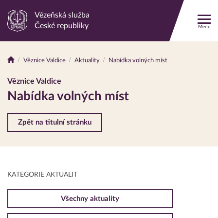
Vězeňská služba
Odkaz
České republiky
Menu
na
hlavní
stránku
Věznice Valdice
Aktuality
Nabídka volných míst
Drobečková
navigace
Věznice Valdice
Nabídka volných míst
Zpět na titulní stránku
KATEGORIE AKTUALIT
Všechny aktuality