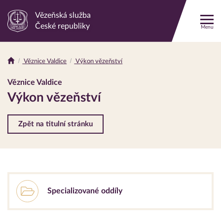
Vězeňská služba
Odkaz
České republiky
Menu
na
hlavní
stránku
Věznice Valdice
Výkon vězeňství
Drobečková
navigace
Věznice Valdice
Výkon vězeňství
Zpět na titulní stránku
Specializované oddíly