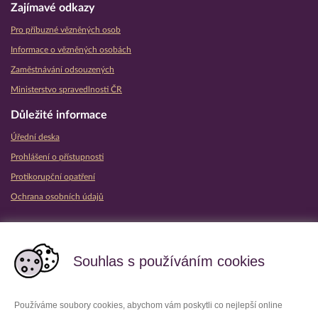
Zajímavé odkazy
Pro příbuzné vězněných osob
Informace o vězněných osobách
Zaměstnávání odsouzených
Ministerstvo spravedlnosti ČR
Důležité informace
Úřední deska
Prohlášení o přístupnosti
Protikorupční opatření
Ochrana osobních údajů
Partnerské vězeňské služby
Souhlas s používáním cookies
Používáme soubory cookies, abychom vám poskytli co nejlepší online