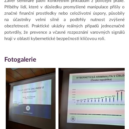
Závěr semináře patřil konkrétním příkladům z policejní praxe.
Příběhy lidí, které v důsledku promyšlené manipulace přišly o
značné finanční prostředky nebo celoživotní úspory, působily
na účastníky velmi silně a podtrhly nutnost zvýšené
obezřetnosti. Praktické ukázky reálných případů jednoznačně
potvrdily, že prevence a včasné rozpoznání varovných signálů
hrají v oblasti kybernetické bezpečnosti klíčovou roli.
Fotogalerie