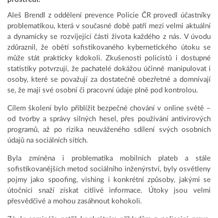
Aleš Brendl z oddělení prevence Policie ČR provedl účastníky
problematikou, která v současné době patří mezi velmi aktuální
a dynamicky se rozvíjející části života každého z nás. V úvodu
zdůraznil, že obětí sofistikovaného kybernetického útoku se
může stát prakticky kdokoli. Zkušenosti policistů i dostupné
statistiky potvrzují, že pachatelé dokážou účinně manipulovat i
osoby, které se považují za dostatečně obezřetné a domnívají
se, že mají své osobní či pracovní údaje plně pod kontrolou.
Cílem školení bylo přiblížit bezpečné chování v online světě –
od tvorby a správy silných hesel, přes používání antivirových
programů, až po rizika neuváženého sdílení svých osobních
údajů na sociálních sítích.
Byla zmíněna i problematika mobilních plateb a stále
sofistikovanějších metod sociálního inženýrství, byly osvětleny
pojmy jako spoofing, vishing i konkrétní způsoby, jakými se
útočníci snaží získat citlivé informace. Útoky jsou velmi
přesvědčivé a mohou zasáhnout kohokoli.