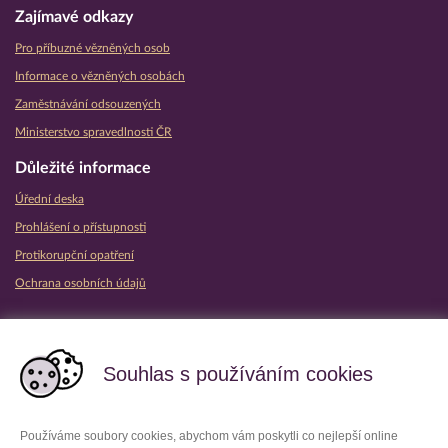
Zajímavé odkazy
Pro příbuzné vězněných osob
Informace o vězněných osobách
Zaměstnávání odsouzených
Ministerstvo spravedlnosti ČR
Důležité informace
Úřední deska
Prohlášení o přístupnosti
Protikorupční opatření
Ochrana osobních údajů
Partnerské vězeňské služby
Souhlas s používáním cookies
Používáme soubory cookies, abychom vám poskytli co nejlepší online