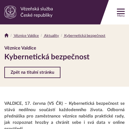
Vězeňská služba
Odkaz
České republiky
Menu
na
hlavní
stránku
Věznice Valdice
Aktuality
Kybernetická bezpečnost
Drobečková
navigace
Věznice Valdice
Kybernetická bezpečnost
Zpět na titulní stránku
VALDICE, 17. června (VS ČR) – Kybernetická bezpečnost se
stává nedílnou součástí každodenního života. Odborná
přednáška pro zaměstnance věznice nabídla praktické rady,
jak rozpoznat hrozby a chránit sebe i svá data v online
prostředí.