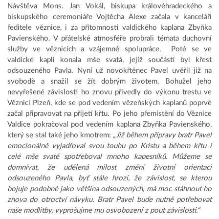
Návštěva Mons. Jan Vokál, biskupa královéhradeckého a
biskupského ceremoniáře Vojtěcha Alexe začala v kanceláři
ředitele věznice, i za přítomnosti valdického kaplana Zbyňka
Pavienského. V přátelské atmosféře probrali témata duchovní
služby ve věznicích a vzájemné spolupráce. Poté se ve
valdické kapli konala mše svatá, jejíž součástí byl křest
odsouzeného Pavla. Nyní už novokřtěnec Pavel uvěřil již na
svobodě a snažil se žít dobrým životem. Bohužel jeho
nevyřešené závislosti ho znovu přivedly do výkonu trestu ve
Věznici Plzeň, kde se pod vedením vězeňských kaplanů poprvé
začal připravovat na přijetí křtu. Po jeho přemístění do Věznice
Valdice pokračoval pod vedením kaplana Zbyňka Pavienského,
který se stal také jeho kmotrem:
„Již během přípravy bratr Pavel
emocionálně vyjadřoval svou touhu po Kristu a během křtu i
celé mše svaté spotřeboval mnoho kapesníků. Můžeme se
domnívat, že udělená milost změní životní orientaci
odsouzeného Pavla, byť stále hrozí, že závislost, se kterou
bojuje podobně jako většina odsouzených, má moc stáhnout ho
znova do otroctví návyku. Bratr Pavel bude nutně potřebovat
naše modlitby, vyprošujme mu osvobození z pout závislosti.“