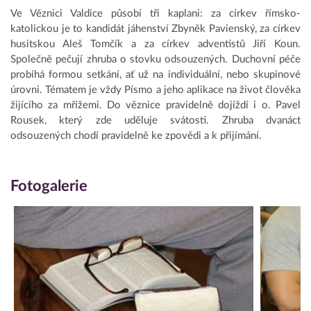
Ve Věznici Valdice působí tři kaplani: za církev římsko-
katolickou je to kandidát jáhenství Zbyněk Pavienský, za církev
husitskou Aleš Tomčík a za církev adventistů Jiří Koun.
Společně pečují zhruba o stovku odsouzených. Duchovní péče
probíhá formou setkání, ať už na individuální, nebo skupinové
úrovni. Tématem je vždy Písmo a jeho aplikace na život člověka
žijícího za mřížemi. Do věznice pravidelně dojíždí i o. Pavel
Rousek, který zde uděluje svátosti. Zhruba dvanáct
odsouzených chodí pravidelně ke zpovědi a k přijímání.
Fotogalerie