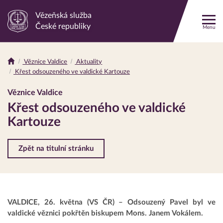
Vězeňská služba
Odkaz
České republiky
Menu
na
hlavní
stránku
Věznice Valdice
Aktuality
Drobečková
Křest odsouzeného ve valdické Kartouze
navigace
Věznice Valdice
Křest odsouzeného ve valdické
Kartouze
Zpět na titulní stránku
VALDICE, 26. května (VS ČR) – Odsouzený Pavel byl ve
valdické věznici pokřtěn biskupem Mons. Janem Vokálem.