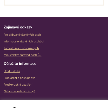
Zajímavé odkazy
Pro příbuzné vězněných osob
Informace o vězněných osobách
Zaměstnávání odsouzených
Ministerstvo spravedlnosti ČR
Důležité informace
Úřední deska
Prohlášení o přístupnosti
Protikorupční opatření
Ochrana osobních údajů
Partnerské vězeňské služby