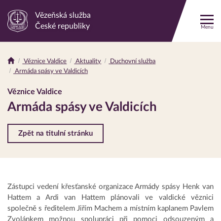
Vězeňská služba
Odkaz
České republiky
Menu
na
hlavní
stránku
Věznice Valdice
Aktuality
Duchovní služba
Drobečková
Armáda spásy ve Valdicích
navigace
Věznice Valdice
Armáda spásy ve Valdicích
Zpět na titulní stránku
Zástupci vedení křesťanské organizace Armády spásy Henk van
Hattem a Ardi van Hattem plánovali ve valdické věznici
společně s ředitelem Jiřím Machem a místním kaplanem Pavlem
Zvolánkem možnou spolupráci při pomoci odsouzeným a