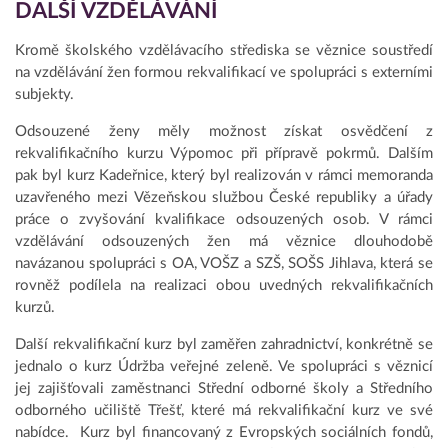
DALŠÍ VZDĚLÁVÁNÍ
Kromě školského vzdělávacího střediska se věznice soustředí
na vzdělávání žen formou rekvalifikací ve spolupráci s externími
subjekty.
Odsouzené ženy měly možnost získat osvědčení z
rekvalifikačního kurzu Výpomoc při přípravě pokrmů. Dalším
pak byl kurz Kadeřnice, který byl realizován v rámci memoranda
uzavřeného mezi Vězeňskou službou České republiky a úřady
práce o zvyšování kvalifikace odsouzených osob. V rámci
vzdělávání odsouzených žen má věznice dlouhodobě
navázanou spolupráci s OA, VOŠZ a SZŠ, SOŠS Jihlava, která se
rovněž podílela na realizaci obou uvedných rekvalifikačních
kurzů.
Další rekvalifikační kurz byl zaměřen zahradnictví, konkrétně se
jednalo o kurz Údržba veřejné zeleně. Ve spolupráci s věznicí
jej zajišťovali zaměstnanci Střední odborné školy a Středního
odborného učiliště Třešť, které má rekvalifikační kurz ve své
nabídce. Kurz byl financovaný z Evropských sociálních fondů,