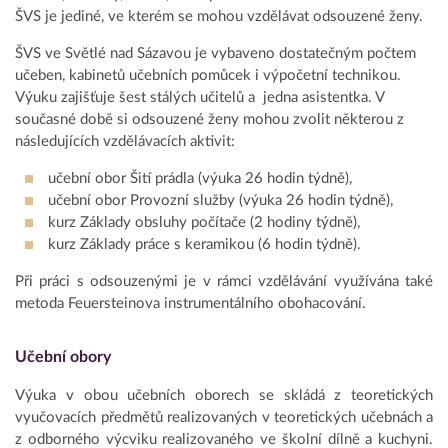
ŠVS je jediné, ve kterém se mohou vzdělávat odsouzené ženy.
ŠVS ve Světlé nad Sázavou je vybaveno dostatečným počtem
učeben, kabinetů učebních pomůcek i výpočetní technikou.
Výuku zajišťuje šest stálých učitelů a jedna asistentka. V
současné době si odsouzené ženy mohou zvolit některou z
následujících vzdělávacích aktivit:
učební obor Šití prádla (výuka 26 hodin týdně),
učební obor Provozní služby (výuka 26 hodin týdně),
kurz Základy obsluhy počítače (2 hodiny týdně),
kurz Základy práce s keramikou (6 hodin týdně).
Při práci s odsouzenými je v rámci vzdělávání využívána také
metoda Feuersteinova instrumentálního obohacování.
Učební obory
Výuka v obou učebních oborech se skládá z teoretických
vyučovacích předmětů realizovaných v teoretických učebnách a
z odborného výcviku realizovaného ve školní dílně a kuchyni.