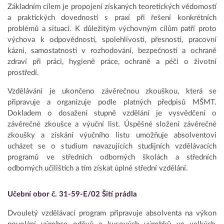
Základním cílem je propojení získaných teoretických vědomostí
a praktických dovedností s praxí při řešení konkrétních
problémů a situací. K důležitým výchovným cílům patří proto
výchova k odpovědnosti, spolehlivosti, přesnosti, pracovní
kázni, samostatnosti v rozhodování, bezpečnosti a ochraně
zdraví při práci, hygieně práce, ochraně a péči o životní
prostředí.
Vzdělávání je ukončeno závěrečnou zkouškou, která se
připravuje a organizuje podle platných předpisů MŠMT.
Dokladem o dosažení stupně vzdělání je vysvědčení o
závěrečné zkoušce a výuční list. Úspěšné složení závěrečné
zkoušky a získání výučního listu umožňuje absolventovi
ucházet se o studium navazujících studijních vzdělávacích
programů ve středních odborných školách a středních
odborných učilištích a tím získat úplné střední vzdělání.
Učební obor č. 31-59-E/02 Šití prádla
Dvouletý vzdělávací program připravuje absolventa na výkon