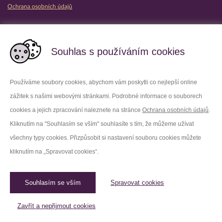
Ochrana osobních údajů
Partnerské vězeňské služby
Souhlas s používáním cookies
Používáme soubory cookies, abychom vám poskytli co nejlepší online
zážitek s našimi webovými stránkami. Podrobné informace o souborech
Platforma X
Instagram
cookies a jejich zpracování naleznete na stránce
Ochrana osobních údajů
.
Kliknutím na "Souhlasím se vším" souhlasíte s tím, že můžeme užívat
Facebook
Youtube
všechny typy cookies. Přizpůsobit si nastavení souboru cookies můžete
kliknutím na „Spravovat cookies“.
LinkedIn
Threads
Souhlasím se vším
Spravovat cookies
© 2026 Vězeňská služba České republiky /
Původní web
Spravovat cookies
Zavřít a nepřijmout cookies
Created by