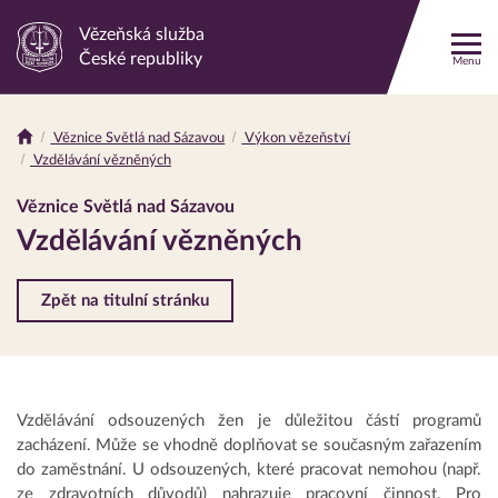
Vězeňská služba
Odkaz
České republiky
Menu
na
hlavní
stránku
Věznice Světlá nad Sázavou
Výkon vězeňství
Drobečková
Vzdělávání vězněných
navigace
Věznice Světlá nad Sázavou
Vzdělávání vězněných
Zpět na titulní stránku
Vzdělávání odsouzených žen je důležitou částí programů
zacházení. Může se vhodně doplňovat se současným zařazením
do zaměstnání. U odsouzených, které pracovat nemohou (např.
ze zdravotních důvodů) nahrazuje pracovní činnost. Pro