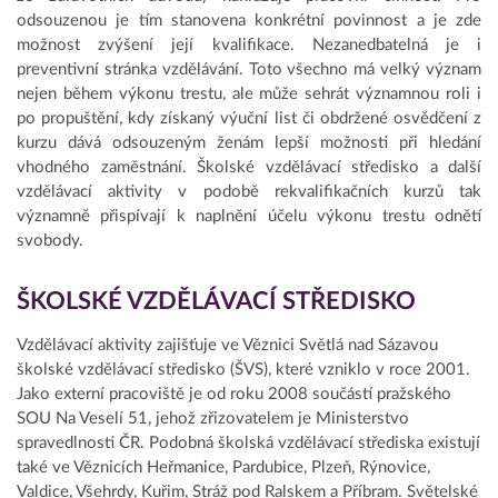
odsouzenou je tím stanovena konkrétní povinnost a je zde
možnost zvýšení její kvalifikace. Nezanedbatelná je i
preventivní stránka vzdělávání. Toto všechno má velký význam
nejen během výkonu trestu, ale může sehrát významnou roli i
po propuštění, kdy získaný výuční list či obdržené osvědčení z
kurzu dává odsouzeným ženám lepší možnosti při hledání
vhodného zaměstnání. Školské vzdělávací středisko a další
vzdělávací aktivity v podobě rekvalifikačních kurzů tak
významně přispívají k naplnění účelu výkonu trestu odnětí
svobody.
ŠKOLSKÉ VZDĚLÁVACÍ STŘEDISKO
Vzdělávací aktivity zajišťuje ve Věznici Světlá nad Sázavou
školské vzdělávací středisko (ŠVS), které vzniklo v roce 2001.
Jako externí pracoviště je od roku 2008 součástí pražského
SOU Na Veselí 51, jehož zřizovatelem je Ministerstvo
spravedlnosti ČR. Podobná školská vzdělávací střediska existují
také ve Věznicích Heřmanice, Pardubice, Plzeň, Rýnovice,
Valdice, Všehrdy, Kuřim, Stráž pod Ralskem a Příbram. Světelské