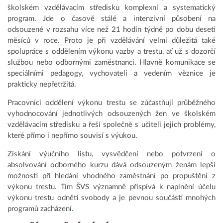
školském vzdělávacím středisku komplexní a systematický
program. Jde o časově stálé a intenzivní působení na
odsouzené v rozsahu více než 21 hodin týdně po dobu deseti
měsíců v roce. Proto je při vzdělávání velmi důležitá také
spolupráce s oddělením výkonu vazby a trestu, ať už s dozorčí
službou nebo odbornými zaměstnanci. Hlavně komunikace se
speciálními pedagogy, vychovateli a vedením věznice je
prakticky nepřetržitá.
Pracovníci oddělení výkonu trestu se zúčastňují průběžného
vyhodnocování jednotlivých odsouzených žen ve školském
vzdělávacím středisku a řeší společně s učiteli jejich problémy,
které přímo i nepřímo souvisí s výukou.
Získání výučního listu, vysvědčení nebo potvrzení o
absolvování odborného kurzu dává odsouzeným ženám lepší
možnosti při hledání vhodného zaměstnání po propuštění z
výkonu trestu. Tím ŠVS významně přispívá k naplnění účelu
výkonu trestu odnětí svobody a je pevnou součástí mnohých
programů zacházení.