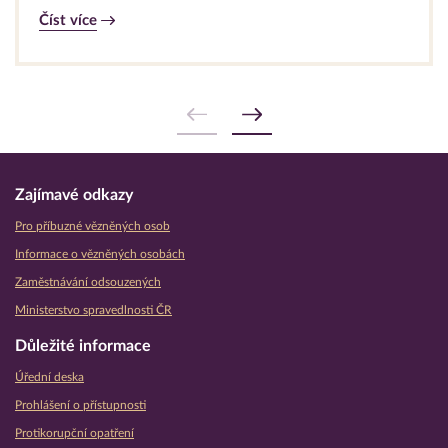
Číst více
Zajímavé odkazy
Pro příbuzné vězněných osob
Informace o vězněných osobách
Zaměstnávání odsouzených
Ministerstvo spravedlnosti ČR
Důležité informace
Úřední deska
Prohlášení o přístupnosti
Protikorupční opatření