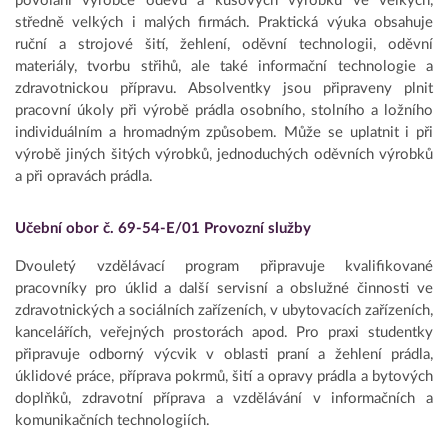
povolání výrobce oděvů a kusových výrobků ve velkých,
středně velkých i malých firmách. Praktická výuka obsahuje
ruční a strojové šití, žehlení, oděvní technologii, oděvní
materiály, tvorbu střihů, ale také informační technologie a
zdravotnickou přípravu. Absolventky jsou připraveny plnit
pracovní úkoly při výrobě prádla osobního, stolního a ložního
individuálním a hromadným způsobem. Může se uplatnit i při
výrobě jiných šitých výrobků, jednoduchých oděvních výrobků
a při opravách prádla.
Učební obor č. 69-54-E/01 Provozní služby
Dvouletý vzdělávací program připravuje kvalifikované
pracovníky pro úklid a další servisní a obslužné činnosti ve
zdravotnických a sociálních zařízeních, v ubytovacích zařízeních,
kancelářích, veřejných prostorách apod. Pro praxi studentky
připravuje odborný výcvik v oblasti praní a žehlení prádla,
úklidové práce, příprava pokrmů, šití a opravy prádla a bytových
doplňků, zdravotní příprava a vzdělávání v informačních a
komunikačních technologiích.