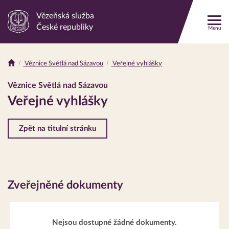
Vězeňská služba
Odkaz
České republiky
Menu
na
hlavní
stránku
Věznice Světlá nad Sázavou
Veřejné vyhlášky
Drobečková
navigace
Věznice Světlá nad Sázavou
Veřejné vyhlášky
Zpět na titulní stránku
Zveřejněné dokumenty
Nejsou dostupné žádné dokumenty.