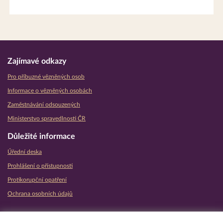
Zajímavé odkazy
Pro příbuzné vězněných osob
Informace o vězněných osobách
Zaměstnávání odsouzených
Ministerstvo spravedlnosti ČR
Důležité informace
Úřední deska
Prohlášení o přístupnosti
Protikorupční opatření
Ochrana osobních údajů
Partnerské vězeňské služby