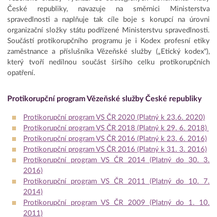
České republiky, navazuje na směrnici Ministerstva
spravedlnosti a naplňuje tak cíle boje s korupcí na úrovni
organizační složky státu podřízené Ministerstvu spravedlnosti.
Součástí protikorupčního programu je i Kodex profesní etiky
zaměstnance a příslušníka Vězeňské služby („Etický kodex“),
který tvoří nedílnou součást širšího celku protikorupčních
opatření.
Protikorupční program Vězeňské služby České republiky
Protikorupční program VS ČR 2020 (Platný k 23.6. 2020)
Protikorupční program VS ČR 2018 (Platný k 29. 6. 2018)
Protikorupční program VS ČR 2016 (Platný k 23. 6. 2016)
Protikorupční program VS ČR 2016 (Platný k 31. 3. 2016)
Protikorupční program VS ČR 2014 (Platný do 30. 3.
2016)
Protikorupční program VS ČR 2011 (Platný do 10. 7.
2014)
Protikorupční program VS ČR 2009 (Platný do 1. 10.
2011)