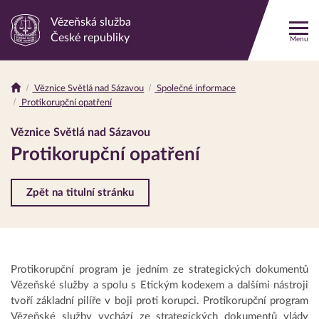
Vězeňská služba
Odkaz
České republiky
Menu
na
hlavní
stránku
Věznice Světlá nad Sázavou
Společné informace
Drobečková
Protikorupční opatření
navigace
Věznice Světlá nad Sázavou
Protikorupční opatření
Zpět na titulní stránku
Protikorupční program je jedním ze strategických dokumentů
Vězeňské služby a spolu s Etickým kodexem a dalšími nástroji
tvoří základní pilíře v boji proti korupci. Protikorupční program
Vězeňské služby vychází ze strategických dokumentů vlády