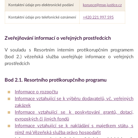
Kontaktní údaje pro elektronické podání
korupce@msp.justice.cz
Kontaktní údaje pro telefonické oznámení
+420 221 997 595
Zveřejňování informací o veřejných prostředcích
V souladu s Resortním interním protikorupčním programem
(bod 2.) vězeňská služba uveřejňuje informace o veřejných
prostředcích
Bod 2.1. Resortního protikorupčního programu
Informace o rozpočtu
Informace vztahující se k výběru dodavatelů, vč. veřejných
zakázek
Informace vztahující se k poskytování grantů, dotací,
evropských či jiných fondů
Informace vztahující se k nakládání s majetkem státu, s
nímž má Vězeňská služba právo hospodařit