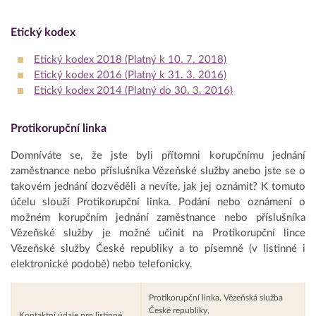
Etický kodex
Etický kodex 2018 (Platný k 10. 7. 2018)
Etický kodex 2016 (Platný k 31. 3. 2016)
Etický kodex 2014 (Platný do 30. 3. 2016)
Protikorupční linka
Domníváte se, že jste byli přítomni korupčnímu jednání
zaměstnance nebo příslušníka Vězeňské služby anebo jste se o
takovém jednání dozvěděli a nevíte, jak jej oznámit? K tomuto
účelu slouží Protikorupční linka. Podání nebo oznámení o
možném korupčním jednání zaměstnance nebo příslušníka
Vězeňské služby je možné učinit na Protikorupční lince
Vězeňské služby České republiky a to písemně (v listinné i
elektronické podobě) nebo telefonicky.
Protikorupční linka, Vězeňská služba
České republiky,
Kontaktní údaje pro listinné