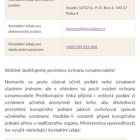
podání
Soudní 1672/1a, P. O. Box 3, 140 67
Praha 4
Kontaktní údaje pro
korupce@grvs.justice.cz
elektronické podání
Kontaktní údaje pro
+420 244 024 666
telefonické oznámení
Striktně dodržujeme povinnou ochranu oznamovatele!
Nemusíte se proto obávat učinit podání nebo oznámení
vlastním jménem, ale s ohledem na pocit osobní ochrany
oznamovatele Protikorupční linka přijímá i veškerá podání či
oznámení učiněná anonymně bez toho, aby důslednost
prošetření korupčního jednání jakkoli ovlivňoval způsob
učiněného oznámení. Hodláte-li oznámit případ korupčního
jednání přímo u nadřízeného orgánu, Ministerstva spravedlnosti,
lze využít následující kontaktní údaje: