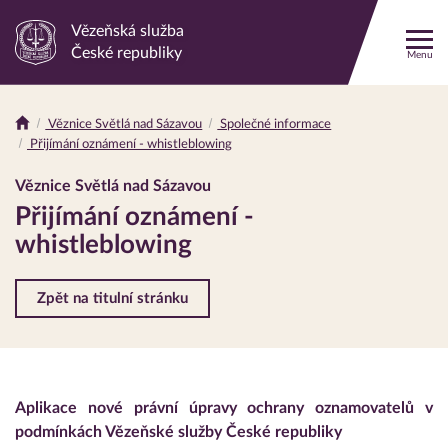
Vězeňská služba
Odkaz
České republiky
Menu
na
hlavní
stránku
Věznice Světlá nad Sázavou
Společné informace
Drobečková
Přijímání oznámení - whistleblowing
navigace
Věznice Světlá nad Sázavou
Přijímání oznámení -
whistleblowing
Zpět na titulní stránku
Aplikace nové právní úpravy ochrany oznamovatelů v
podmínkách Vězeňské služby České republiky