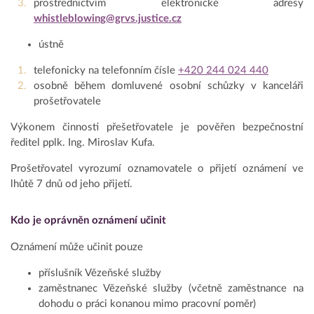
prostřednictvím elektronické adresy
whistleblowing@grvs.justice.cz
ústně
telefonicky na telefonním čísle
+420 244 024 440
osobně během domluvené osobní schůzky v kanceláři
prošetřovatele
Výkonem činnosti přešetřovatele je pověřen bezpečnostní
ředitel pplk. Ing. Miroslav Kufa.
Prošetřovatel vyrozumí oznamovatele o přijetí oznámení ve
lhůtě 7 dnů od jeho přijetí.
Kdo je oprávněn oznámení učinit
Oznámení může učinit pouze
příslušník Vězeňské služby
zaměstnanec Vězeňské služby (včetně zaměstnance na
dohodu o práci konanou mimo pracovní poměr)