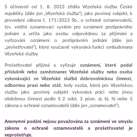
S účinností od 1. 8. 2023 zřídila Vězeňská služba České
republiky (dále jen „Vězeňská služba“), jako povinný subjekt, k
provedení zákona č. 171/2023 Sb., o ochraně oznamovatelů,
tzv. vnitřní oznamovací systém pro oznámení protiprávního
jednání a určila jako osobu odpovědnou za přijímání a
vyřizování oznámení o protiprávním jednání (dále jen
„prošetřovatel“), který současně vykonává funkci ombudsmana
Vězeňské služby.
Prošetřovatel přijímá a vyřizuje
oznámení, které podal
příslušník nebo zaměstnanec Vězeňské služby nebo osoba
vykonávající ve Vězeňské službě dobrovolnickou činnost,
odbornou praxi nebo stáž
, tedy osoba, která pro Vězeňskou
službu jako povinný subjekt vykonává práci nebo jinou
obdobnou činnost podle § 2 odst. 3 písm. a), b), h) nebo i)
zákona o ochraně oznamovatelů (dále jen „oznamovatel“).
Anonymní podání nejsou považována za oznámení ve smyslu
zákona o ochraně oznamovatelů a prošetřovatel je
neprošetřuje.