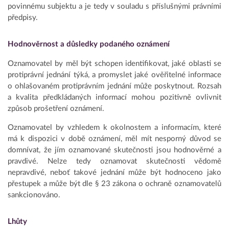
povinnému subjektu a je tedy v souladu s příslušnými právními
předpisy.
Hodnověrnost a důsledky podaného oznámení
Oznamovatel by měl být schopen identifikovat, jaké oblasti se
protiprávní jednání týká, a promyslet jaké ověřitelné informace
o ohlašovaném protiprávním jednání může poskytnout. Rozsah
a kvalita předkládaných informací mohou pozitivně ovlivnit
způsob prošetření oznámení.
Oznamovatel by vzhledem k okolnostem a informacím, které
má k dispozici v době oznámení, měl mít nesporný důvod se
domnívat, že jím oznamované skutečnosti jsou hodnověrné a
pravdivé. Nelze tedy oznamovat skutečnosti vědomě
nepravdivé, neboť takové jednání může být hodnoceno jako
přestupek a může být dle § 23 zákona o ochraně oznamovatelů
sankcionováno.
Lhůty