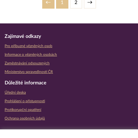
1
2
Zajímavé odkazy
Pro příbuzné vězněných osob
Informace o vězněných osobách
Zaměstnávání odsouzených
Ministerstvo spravedlnosti ČR
Důležité informace
Úřední deska
Prohlášení o přístupnosti
Protikorupční opatření
Ochrana osobních údajů
Partnerské vězeňské služby