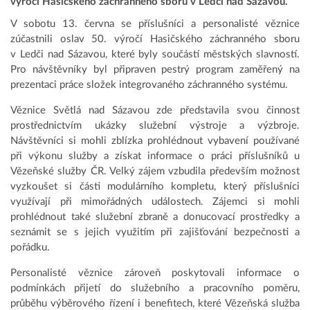
výročí Hasičského záchranného sboru v Ledči nad Sázavou.
V sobotu 13. června se příslušníci a personalisté věznice
zúčastnili oslav 50. výročí Hasičského záchranného sboru
v Ledči nad Sázavou, které byly součástí městských slavností.
Pro návštěvníky byl připraven pestrý program zaměřený na
prezentaci práce složek integrovaného záchranného systému.
Věznice Světlá nad Sázavou zde představila svou činnost
prostřednictvím ukázky služební výstroje a výzbroje.
Návštěvníci si mohli zblízka prohlédnout vybavení používané
při výkonu služby a získat informace o práci příslušníků u
Vězeňské služby ČR. Velký zájem vzbudila především možnost
vyzkoušet si části modulárního kompletu, který příslušníci
využívají při mimořádných událostech. Zájemci si mohli
prohlédnout také služební zbraně a donucovací prostředky a
seznámit se s jejich využitím při zajišťování bezpečnosti a
pořádku.
Personalisté věznice zároveň poskytovali informace o
podmínkách přijetí do služebního a pracovního poměru,
průběhu výběrového řízení i benefitech, které Vězeňská služba