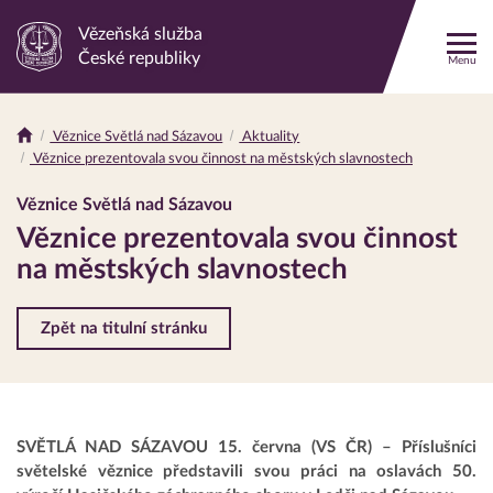
Vězeňská služba
Odkaz
České republiky
Menu
na
hlavní
stránku
Věznice Světlá nad Sázavou
Aktuality
Drobečková
Věznice prezentovala svou činnost na městských slavnostech
navigace
Věznice Světlá nad Sázavou
Věznice prezentovala svou činnost
na městských slavnostech
Zpět na titulní stránku
SVĚTLÁ NAD SÁZAVOU 15. června (VS ČR) – Příslušníci
světelské věznice představili svou práci na oslavách 50.