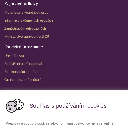
Zajímavé odkazy
Pro příbuzné vězněných osob
Informace o vězněných osobách
Zaměstnávání odsouzených
Ministerstvo spravedlnosti ČR
Důležité informace
Úřední deska
Prohlášení o přístupnosti
Protikorupční opatření
Ochrana osobních údajů
Partnerské vězeňské služby
Souhlas s používáním cookies
Používáme soubory cookies, abychom vám poskytli co nejlepší online