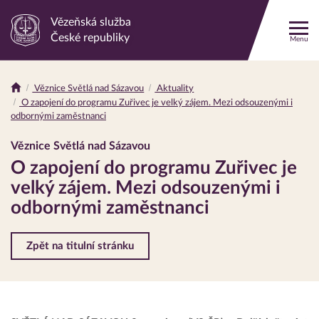
Vězeňská služba
Odkaz
České republiky
Menu
na
hlavní
stránku
Věznice Světlá nad Sázavou
Aktuality
Drobečková
O zapojení do programu Zuřivec je velký zájem. Mezi odsouzenými i
navigace
odbornými zaměstnanci
Věznice Světlá nad Sázavou
O zapojení do programu Zuřivec je
velký zájem. Mezi odsouzenými i
odbornými zaměstnanci
Zpět na titulní stránku