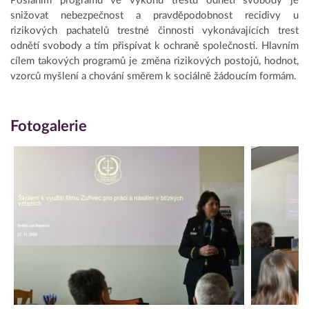
Posláním programů ve výkonu trestu odnětí svobody je
snižovat nebezpečnost a pravděpodobnost recidivy u
rizikových pachatelů trestné činnosti vykonávajících trest
odnětí svobody a tím přispívat k ochraně společnosti. Hlavním
cílem takových programů je změna rizikových postojů, hodnot,
vzorců myšlení a chování směrem k sociálně žádoucím formám.
Fotogalerie