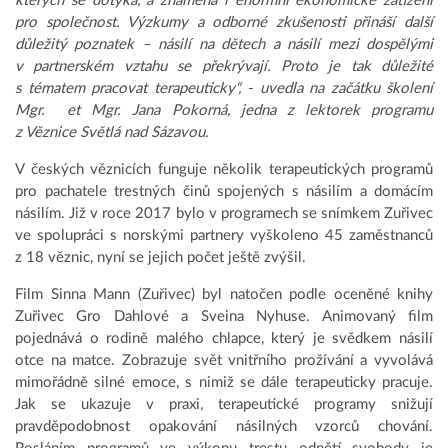
kterých se dotýká, a znamená i enormní ekonomické zatížení
pro společnost. Výzkumy a odborné zkušenosti přináší další
důležitý poznatek – násilí na dětech a násilí mezi dospělými
v partnerském vztahu se překrývají. Proto je tak důležité
s tématem pracovat terapeuticky“, - uvedla na začátku školení
Mgr. et Mgr. Jana Pokorná, jedna z lektorek programu
z Věznice Světlá nad Sázavou.
V českých věznicích funguje několik terapeutických programů
pro pachatele trestných činů spojených s násilím a domácím
násilím. Již v roce 2017 bylo v programech se snímkem Zuřivec
ve spolupráci s norskými partnery vyškoleno 45 zaměstnanců
z 18 věznic, nyní se jejich počet ještě zvýšil.
Film Sinna Mann (Zuřivec) byl natočen podle oceněné knihy
Zuřivec Gro Dahlové a Sveina Nyhuse. Animovaný film
pojednává o rodině malého chlapce, který je svědkem násilí
otce na matce. Zobrazuje svět vnitřního prožívání a vyvolává
mimořádně silné emoce, s nimiž se dále terapeuticky pracuje.
Jak se ukazuje v praxi, terapeutické programy snižují
pravděpodobnost opakování násilných vzorců chování.