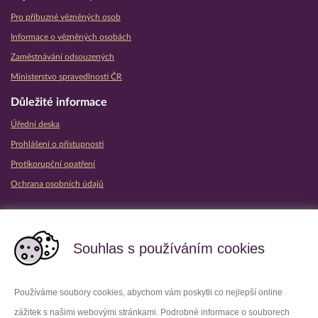
Pro příbuzné vězněných osob
Informace o vězněných osobách
Zaměstnávání odsouzených
Ministerstvo spravedlnosti ČR
Důležité informace
Úřední deska
Prohlášení o přístupnosti
Protikorupční opatření
Ochrana osobních údajů
Partnerské vězeňské služby
Souhlas s používáním cookies
Používáme soubory cookies, abychom vám poskytli co nejlepší online
zážitek s našimi webovými stránkami. Podrobné informace o souborech