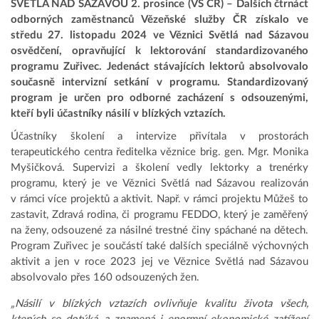
SVĚTLÁ NAD SÁZAVOU 2. prosince (VS ČR) – Dalších čtrnáct
odborných zaměstnanců Vězeňské služby ČR získalo ve
středu 27. listopadu 2024 ve Věznici Světlá nad Sázavou
osvědčení, opravňující k lektorování standardizovaného
programu Zuřivec. Jedenáct stávajících lektorů absolvovalo
současně intervizní setkání v programu. Standardizovaný
program je určen pro odborné zacházení s odsouzenými,
kteří byli účastníky násilí v blízkých vztazích.
Účastníky školení a intervize přivítala v prostorách
terapeutického centra ředitelka věznice brig. gen. Mgr. Monika
Myšičková. Supervizi a školení vedly lektorky a trenérky
programu, který je ve Věznici Světlá nad Sázavou realizován
v rámci více projektů a aktivit. Např. v rámci projektu Můžeš to
zastavit, Zdravá rodina, či programu FEDDO, který je zaměřený
na ženy, odsouzené za násilné trestné činy spáchané na dětech.
Program Zuřivec je součástí také dalších speciálně výchovných
aktivit a jen v roce 2023 jej ve Věznice Světlá nad Sázavou
absolvovalo přes 160 odsouzených žen.
„Násilí v blízkých vztazích ovlivňuje kvalitu života všech,