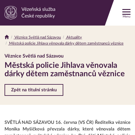
Vězeňská služba
Odkaz
České republiky
Menu
na
hlavní
stránku
Věznice Světlá nad Sázavou
Aktuality
Drobečková
Městská policie Jihlava věnovala dárky dětem zaměstnanců věznice
navigace
Věznice Světlá nad Sázavou
Městská policie Jihlava věnovala
dárky dětem zaměstnanců věznice
Zpět na titulní stránku
SVĚTLÁ NAD SÁZAVOU 16. června (VS ČR) Ředitelka věznice
Monika Myšičková převzala dárky, které věnovala dětem