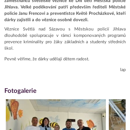
zaměstnanců světelské věznice ke Dni dětí Městská policie
Jihlava. Velké poděkování patří především řediteli Městské
policie Janu Frencovi a preventistce Květě Procházkové, kteří
dárky zajistili a do věznice osobně dovezli.
Věznice Světlá nad Sázavou s Městskou policií Jihlava
dlouhodobě spolupracuje v rámci komponovaných programů
prevence kriminality pro žáky základních a studenty středních
škol.
Pevně věříme, že dárky udělají dětem radost.
lap
Fotogalerie