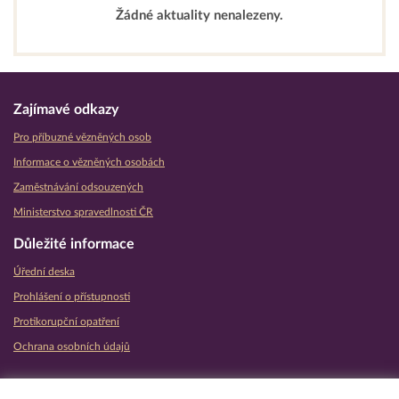
Žádné aktuality nenalezeny.
Zajímavé odkazy
Pro příbuzné vězněných osob
Informace o vězněných osobách
Zaměstnávání odsouzených
Ministerstvo spravedlnosti ČR
Důležité informace
Úřední deska
Prohlášení o přístupnosti
Protikorupční opatření
Ochrana osobních údajů
Partnerské vězeňské služby