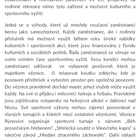
rodinné rekreace mimo tyto zařízení a možnost kulturního a
sportovního vyžití.
Jedná se o výhody, které už mnohdy současní zaměstnanci
berou jako samozřejmost. Každý zaměstnanec, ale i rodinný
příslušník má možnost využít během roku široké nabídky
kulturních i sportovních akcí, které jsou financovány z Fondu
kulturních a sociálních potřeb. Řada zaměstnanců se věnuje ve
svém volném čase sportovnímu vyžití. Svou kondici mohou
zaměstnanci udržovat ve vybavené posilovně, která je
majetkem věznice, či relaxovat koutku oddychu, kde je
postaven přístřešek a vytvořen prostor pro společná posezení.
Do věznice pravidelně dochází masér, jehož služeb může využít
každý. Na své si přijdou i milovníci hokeje a fotbalu. Pravidelně
jsou zajišťovány vstupenky na hokejová utkání v Jablonci nad
Nisou. Své sportovní výkony mohou zájemci porovnávat v
různých turnajích a kláních mezi ostatními věznicemi. Věznice
Rýnovice organizuje sportovní turnaje s názvem „Běh
prosečským hřebenem“, „Střelecká soutěž o Vánočního kapra“ a
náročný závod „Hledání ztraceného záchranáře“. Další oblasti