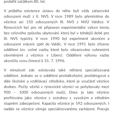
proběhl začátkem 80. let.
V průběhu existence ústavu do něho byli vždy zařazováni
odsouzení muži z II. NVS. V roce 1989 bylo přemístěno do
věznice asi 150 odsouzených III. NVS z NVÚ Valdice. V
Rýnovicích byl pro ně připraven experimentální výkon trestu
bez celového způsobu ubytování, který byl v tehdejší době pro
III. NVS typický. V roce 1990 byl experiment ukončen a
odsouzení vráceni zpět do Valdic. V roce 1991 bylo zřízeno
oddělení tzv. volné vazby, které bylo obsazováno vybranými
obviněnými z věznice v Liberci. Oddělení výkonu vazby
ukončilo svou činnost k 31. 7. 1996.
V minulosti zde existovala také některá specializovaná
oddělení. Jednalo se o oddělení protialkoholní, protidrogové a
dále školské a vzdělávací středisko, které je součástí věznice
dodnes. Počty vězňů v rýnovické věznici se pohybovaly mezi
900 – 1000 odsouzených mužů. Dnes je tato věznice
profilována jako věznice s ostrahou s vysokým a středním
stupněm zabezpečení. Kapacita věznice je 592 odsouzených. I
nadále se věznice věnuje specializovanému zacházení. Pracuje