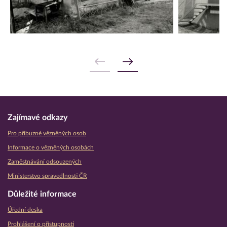
Zajímavé odkazy
Pro příbuzné vězněných osob
Informace o vězněných osobách
Zaměstnávání odsouzených
Ministerstvo spravedlnosti ČR
Důležité informace
Úřední deska
Prohlášení o přístupnosti