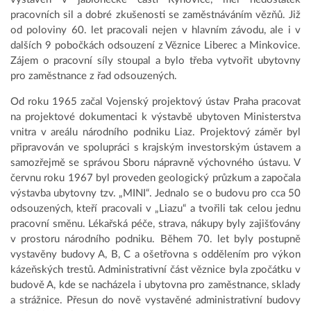
pracovních sil a dobré zkušenosti se zaměstnáváním vězňů. Již
od poloviny 60. let pracovali nejen v hlavním závodu, ale i v
dalších 9 pobočkách odsouzení z Věznice Liberec a Minkovice.
Zájem o pracovní síly stoupal a bylo třeba vytvořit ubytovny
pro zaměstnance z řad odsouzených.
Od roku 1965 začal Vojenský projektový ústav Praha pracovat
na projektové dokumentaci k výstavbě ubytoven Ministerstva
vnitra v areálu národního podniku Liaz. Projektový záměr byl
připravován ve spolupráci s krajským investorským ústavem a
samozřejmě se správou Sboru nápravně výchovného ústavu. V
červnu roku 1967 byl proveden geologický průzkum a započala
výstavba ubytovny tzv. „MINI“. Jednalo se o budovu pro cca 50
odsouzených, kteří pracovali v „Liazu“ a tvořili tak celou jednu
pracovní směnu. Lékařská péče, strava, nákupy byly zajišťovány
v prostoru národního podniku. Během 70. let byly postupně
vystavěny budovy A, B, C a ošetřovna s oddělením pro výkon
kázeňských trestů. Administrativní část věznice byla zpočátku v
budově A, kde se nacházela i ubytovna pro zaměstnance, sklady
a strážnice. Přesun do nově vystavěné administrativní budovy