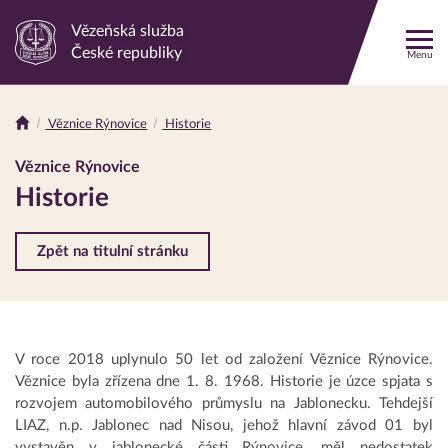
Vězeňská služba
Odkaz
České republiky
Menu
na
hlavní
stránku
Věznice Rýnovice
Historie
Drobečková
navigace
Věznice Rýnovice
Historie
Zpět na titulní stránku
V roce 2018 uplynulo 50 let od založení Věznice Rýnovice.
Věznice byla zřízena dne 1. 8. 1968. Historie je úzce spjata s
rozvojem automobilového průmyslu na Jablonecku. Tehdejší
LIAZ, n.p. Jablonec nad Nisou, jehož hlavní závod 01 byl
vystavěn v jablonecké části Rýnovice, měl nedostatek