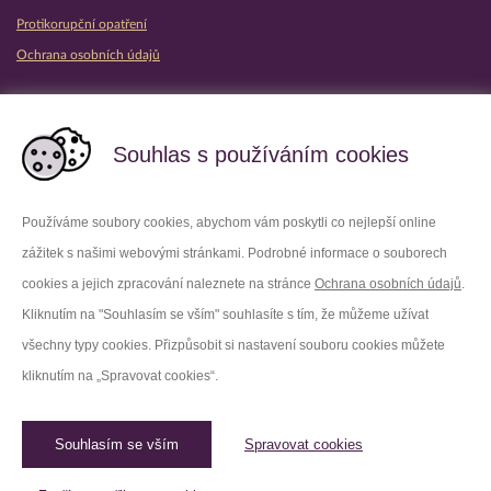
Protikorupční opatření
Ochrana osobních údajů
Partnerské vězeňské služby
Souhlas s používáním cookies
Používáme soubory cookies, abychom vám poskytli co nejlepší online
zážitek s našimi webovými stránkami. Podrobné informace o souborech
Platforma X
Instagram
cookies a jejich zpracování naleznete na stránce
Ochrana osobních údajů
.
Kliknutím na "Souhlasím se vším" souhlasíte s tím, že můžeme užívat
Facebook
Youtube
všechny typy cookies. Přizpůsobit si nastavení souboru cookies můžete
kliknutím na „Spravovat cookies“.
LinkedIn
Threads
Souhlasím se vším
Spravovat cookies
© 2026 Vězeňská služba České republiky /
Původní web