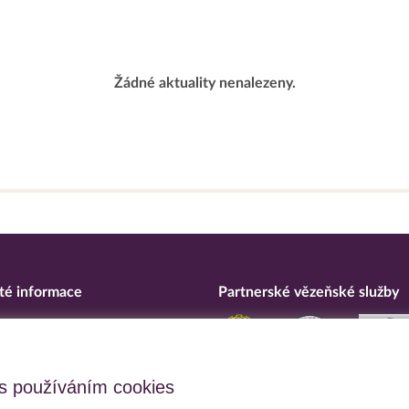
Žádné aktuality nenalezeny.
té informace
Partnerské vězeňské služby
eska
ní o přístupnosti
upční opatření
s používáním cookies
 osobních údajů