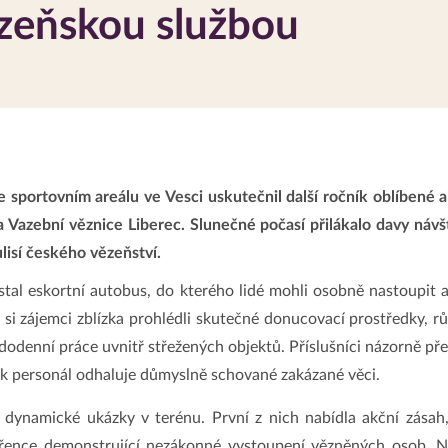
ězeňskou službou
sportovním areálu ve Vesci uskutečnil další ročník oblíbené a
 a Vazební věznice Liberec. Slunečné počasí přilákalo davy návšt
lisí českého vězeňství.
al eskortní autobus, do kterého lidé mohli osobně nastoupit a 
e si zájemci zblízka prohlédli skutečné donucovací prostředky, 
dodenní práce uvnitř střežených objektů. Příslušníci názorně pře
 jak personál odhaluje důmyslně schované zakázané věci.
y dynamické ukázky v terénu. První z nich nabídla akční zásah
řence demonstrující nezákonné vystoupení vězněných osob. N