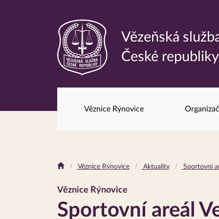
Vězeňská služb
Odkaz
České republik
na
hlavní
stránku
Věznice Rýnovice
Organizač
Drobečková
Věznice Rýnovice
Aktuality
Sportovní ar
navigace
Věznice Rýnovice
Sportovní areál Ve