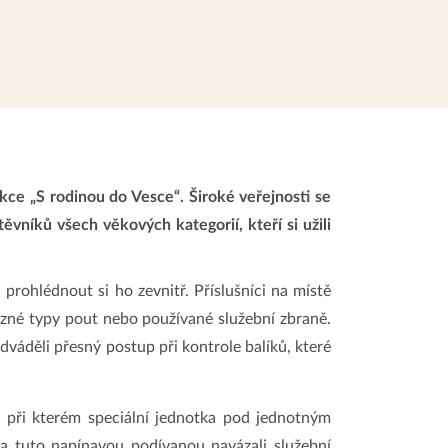
kce „S rodinou do Vesce“. Široké veřejnosti se
ěvníků všech věkových kategorií, kteří si užili
prohlédnout si ho zevnitř. Příslušníci na místě
různé typy pout nebo používané služební zbraně.
dváděli přesný postup při kontrole balíků, které
, při kterém speciální jednotka pod jednotným
a tuto napínavou podívanou navázali služební