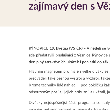
zajímavý den s V
RÝNOVICE 19. května (VS ČR) – V neděli se ve 
zde představili příslušníci z Věznice Rýnovice
den plný atraktivních ukázek i pohledů do záku
Hlavním magnetem pro malé i velké diváky se st
předváděli také běžnou výstroj a výzbroj, takž
Kromě techniky lidé nahlédli i pod pokličku kaž
odsouzeným posílají jejich příbuzní, a ukázali,
Divácky nejúspěšnější částí programu se stal
velením nekompromisně eliminovala tři vzbou