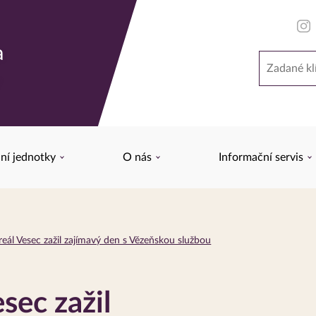
a
Hledat
y
ní jednotky
O nás
Informační servis
eál Vesec zažil zajímavý den s Vězeňskou službou
sec zažil