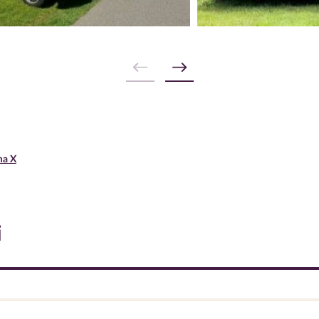
ma X
i